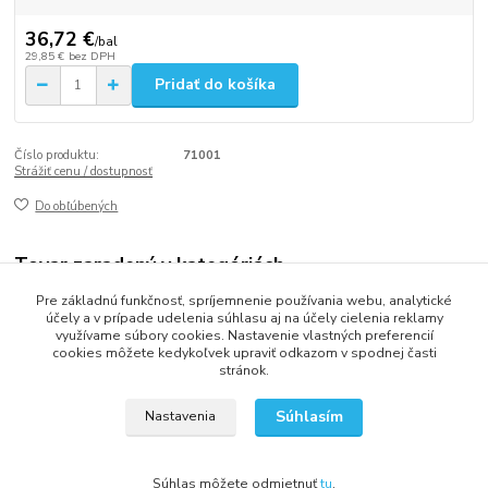
36,72 €
/
bal
29,85 €
bez DPH
Pridať do košíka
Číslo produktu:
71001
Strážiť cenu / dostupnosť
Do obľúbených
Tovar zaradený v kategóriách
Pre základnú funkčnosť, spríjemnenie používania webu, analytické
VRECKÁ
účely a v prípade udelenia súhlasu aj na účely cielenia reklamy
využívame súbory cookies. Nastavenie vlastných preferencií
cookies môžete kedykoľvek upraviť odkazom v spodnej časti
stránok.
2013 - 2025 LOVITECH, s.r.o. - Už 12 rokov s Vami...
Súhlasím
Nastavenia
Súhlas môžete odmietnuť
tu
.