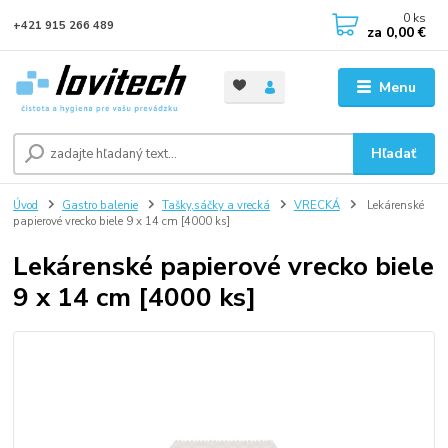
0
ks
+421 915 266 489
za
0,00 €
Menu
Hľadať
Úvod
Gastro balenie
Tašky,sáčky a vrecká
VRECKÁ
Lekárenské
papierové vrecko biele 9 x 14 cm [4000 ks]
Lekárenské papierové vrecko biele
9 x 14 cm [4000 ks]