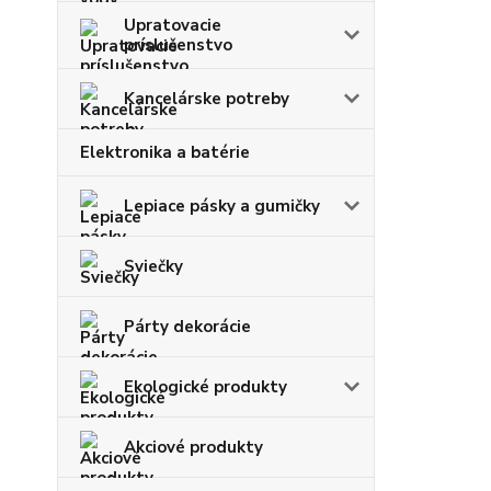
Upratovacie
príslušenstvo
Kancelárske potreby
Elektronika a batérie
Lepiace pásky a gumičky
Sviečky
Párty dekorácie
Ekologické produkty
Akciové produkty