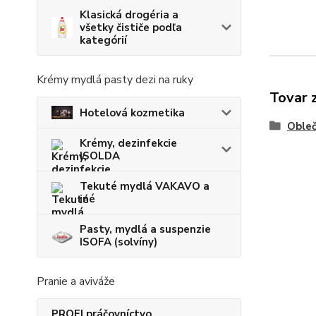
Klasická drogéria a
všetky čističe podľa
kategórií
Krémy mydlá pasty dezi na ruky
Tovar 
Hotelová kozmetika
Obleč
Krémy, dezinfekcie
ISOLDA
Tekuté mydlá VAKAVO a
iné
Pasty, mydlá a suspenzie
ISOFA (solvíny)
Pranie a aviváže
PROFI práčovníctvo