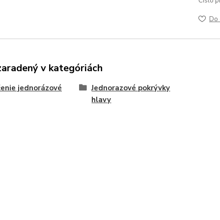
Číslo p
Do 
zaradený v kategóriách
enie jednorázové
Jednorazové pokrývky
hlavy