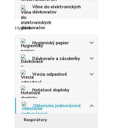
Vône do elektronických
dávkovačov
Hygiena
Hygienický papier
Dávkovače a zásobníky
Vrecia odpadové
Hotelové doplnky
Oblečenie jednorázové
Respirátory