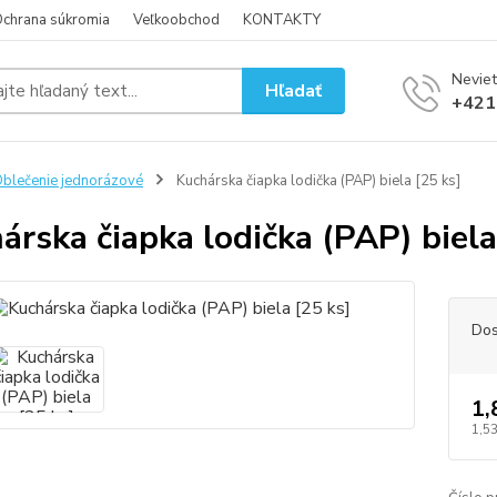
chrana súkromia
Veľkoobchod
KONTAKTY
Neviet
Hľadať
+421
blečenie jednorázové
Kuchárska čiapka lodička (PAP) biela [25 ks]
árska čiapka lodička (PAP) biela
Dos
1,
1,53