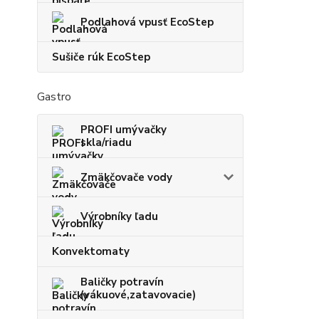
Podlahová vpusť EcoStep
Sušiče rúk EcoStep
Gastro
PROFI umývačky
skla/riadu
Zmäkčovače vody
Výrobníky ľadu
Konvektomaty
Baličky potravín
(vákuové,zatavovacie)