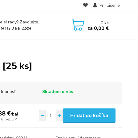
Prihlásenie
e si rady? Zavolajte.
0
ks
za
0,00 €
 915 266 489
 [25 ks]
tupnosť
Skladom u nás
88 €
/
bal
Pridať do košíka
 €
bez DPH