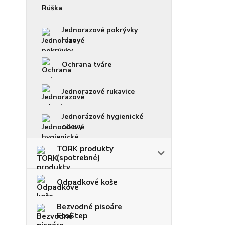
Rúška
Jednorazové pokrývky
hlavy
Ochrana tváre
Jednorazové rukavice
Jednorázové hygienické
odevy
TORK produkty
(spotrebné)
Odpadkové koše
Bezvodné pisoáre
EcoStep