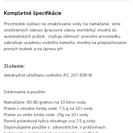
Kompletné špecifikácie
Prostriedok slúžiaci na zmäkčovanie vody, na namáčanie silne
znečistených odevov /pracovné odevy, montérky/, vhodný do
automatických práčok, zvyšuje účinnosť pracieho prostriedku,
zabraňuje usadeniu vodného kameňa, vhodný na preplachovanie
pivných trubiek a na úpravu pH.
Zloženie:
dekahydrát uhličitanu sodného /EC 207-838-8/
Dávkovanie a použitie:
Namáčanie: 60-80 gramov na 10 litrov vody
Pranie v stredne tvrdej vode: 7,5 g na 10 l vody
Pranie vo veľmi tvrdej vode: 25g na 10 l vody
Rovná polievková lyžica obsahuje cca 7,5 g sódy
Doporučujeme použitie v zdravotníctve, v práčovniach,