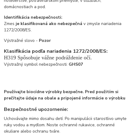
hotelierstve, potravinárskom priemysle, v službách,
domácnostiach a pod.
Identifikácia nebezpečnosti:
Zmes
je klasifikovaná ako nebezpečná
v zmysle nariadenia
1272/2008/ES.
Výstražné slovo -
Pozor
Klasifikácia podľa nariadenia 1272/2008/ES:
H319 Spôsobuje vážne podráždenie oč
í.
Výstražný symbol nebezpečnosti:
GHS07
Používajte biocídne výrobky bezpečne. Pred použitím si
prečítajte údaje na obale a pripojené informácie o výrobku
Bezpečnostné upozornenie:
Uchovávajte mimo dosahu detí. Po manipulácii starostlivo umyte
ruky vodou a mydlom. Noste ochranné rukavice, ochranné
okuliare alebo ochranu tváre.