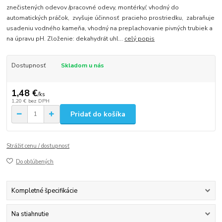
znečistených odevov /pracovné odevy, montérky/, vhodný do
automatických práčok, zvyšuje účinnosť pracieho prostriedku, zabraňuje
usadeniu vodného kameňa, vhodný na preplachovanie pivných trubiek a
na úpravu pH. Zloženie: dekahydrát uhl...
celý popis
Dostupnosť
Skladom u nás
1,48 €
/
ks
1,20 €
bez DPH
Pridať do košíka
Strážiť cenu / dostupnosť
Do obľúbených
Kompletné špecifikácie
Na stiahnutie