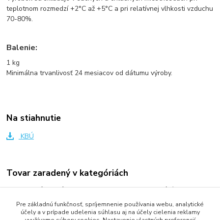
teplotnom rozmedzí +2°C až +5°C a pri relatívnej vlhkosti vzduchu
70-80%.
Balenie:
1 kg
Minimálna trvanlivosť 24 mesiacov od dátumu výroby.
Na stiahnutie
KBÚ
Tovar zaradený v kategóriách
Klasická drogéria a všetky čističe podľa kategórií
Pre základnú funkčnosť, spríjemnenie používania webu, analytické
Kuchyňa
účely a v prípade udelenia súhlasu aj na účely cielenia reklamy