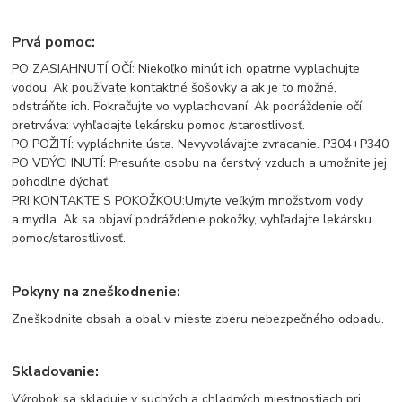
Prvá pomoc:
PO ZASIAHNUTÍ OČÍ: Niekoľko minút ich opatrne vyplachujte
vodou. Ak používate kontaktné šošovky a ak je to možné,
odstráňte ich. Pokračujte vo vyplachovaní. Ak podráždenie očí
pretrváva: vyhľadajte lekársku pomoc /starostlivosť.
PO POŽITÍ: vypláchnite ústa. Nevyvolávajte zvracanie. P304+P340
PO VDÝCHNUTÍ: Presuňte osobu na čerstvý vzduch a umožnite jej
pohodlne dýchať.
PRI KONTAKTE S POKOŽKOU:Umyte veľkým množstvom vody
a mydla. Ak sa objaví podráždenie pokožky, vyhľadajte lekársku
pomoc/starostlivosť.
Pokyny na zneškodnenie:
Zneškodnite obsah a obal v mieste zberu nebezpečného odpadu.
Skladovanie:
Výrobok sa skladuje v suchých a chladných miestnostiach pri