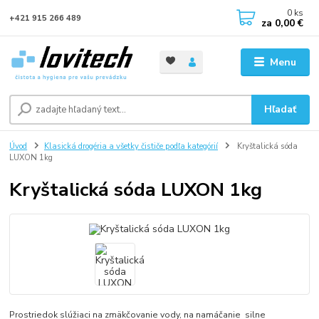
0
ks
+421 915 266 489
za
0,00 €
Menu
Hľadať
Úvod
Klasická drogéria a všetky čističe podľa kategórií
Kryštalická sóda
LUXON 1kg
Kryštalická sóda LUXON 1kg
Prostriedok slúžiaci na zmäkčovanie vody, na namáčanie silne