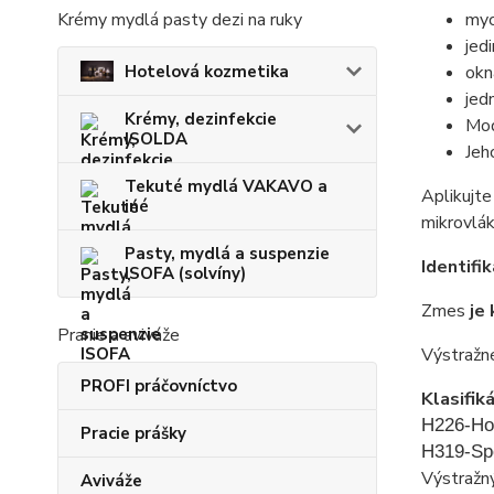
myc
Krémy mydlá pasty dezi na ruky
jed
Hotelová kozmetika
okn
jed
Krémy, dezinfekcie
Mod
ISOLDA
Jeh
Tekuté mydlá VAKAVO a
Aplikujte
iné
mikrovlá
Pasty, mydlá a suspenzie
Identifi
ISOFA (solvíny)
Zmes
je
Pranie a aviváže
Výstražn
PROFI práčovníctvo
Klasifik
H226
-
Ho
Pracie prášky
H319
-
Sp
Výstražn
Aviváže