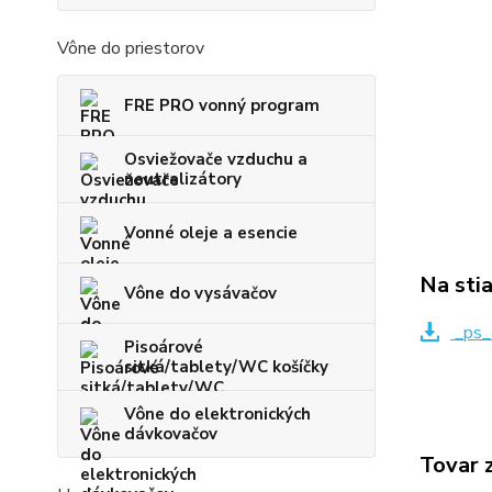
Vône do priestorov
FRE PRO vonný program
Osviežovače vzduchu a
neutralizátory
Vonné oleje a esencie
Na sti
Vône do vysávačov
_ps_
Pisoárové
sitká/tablety/WC košíčky
Vône do elektronických
dávkovačov
Tovar 