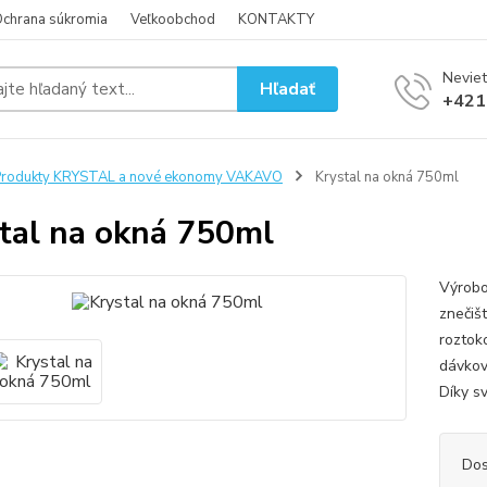
chrana súkromia
Veľkoobchod
KONTAKTY
Neviet
Hľadať
+421
Produkty KRYSTAL a nové ekonomy VAKAVO
Krystal na okná 750ml
tal na okná 750ml
Výrobo
znečiš
roztok
dávkov
Díky s
Dos