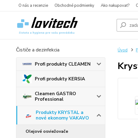
O nás a recenzie
Obchodné podmienky
Ako nakupovať?
O
Čističe a dezinfekcia
Úvod
Krys
Profi produkty CLEAMEN
Profi produkty KERSIA
Cleamen GASTRO
Professional
Produkty KRYSTAL a
nové ekonomy VAKAVO
Olejové osviežovače