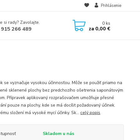
Prihlásenie
e si rady? Zavolajte.
0
ks
za
0,00 €
 915 266 489
k se vyznačuje vysokou účinnosťou. Môže se použiť priamo na
tené sklenené plochy bez predchozího ošetrenia saponátovým
om. Přípravek aplikovaný rozprašovačem umožňuje přesné
ání pouze na plochy, kde se má docílit požadovaný účinek.
vému složení má vysoké mycí účinky. Sk...
celý popis
tupnosť
Skladom u nás