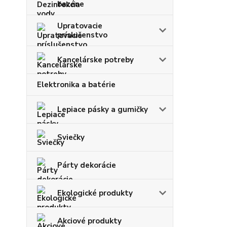
bazéne
Upratovacie
príslušenstvo
Kancelárske potreby
Elektronika a batérie
Lepiace pásky a gumičky
Sviečky
Párty dekorácie
Ekologické produkty
Akciové produkty