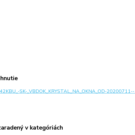
ahnutie
42KBU_-SK-_VBDOK_KRYSTAL_NA_OKNA_OD-20200711--1
zaradený v kategóriách