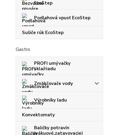
EcoStep
Podlahová vpusť EcoStep
Sušiče rúk EcoStep
Gastro
PROFI umývačky
skla/riadu
Zmäkčovače vody
Výrobníky ľadu
Konvektomaty
Baličky potravín
(vákuové,zatavovacie)