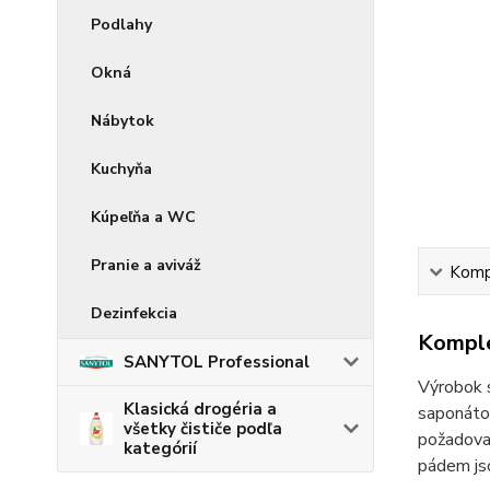
Podlahy
Okná
Nábytok
Kuchyňa
Kúpeľňa a WC
Pranie a aviváž
Kompl
Dezinfekcia
Komple
SANYTOL Professional
Výrobok s
Klasická drogéria a
saponáto
všetky čističe podľa
požadovan
kategórií
pádem jso