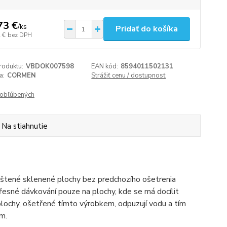
73 €
/
ks
Pridať do košíka
 €
bez DPH
roduktu:
VBDOK007598
EAN kód:
8594011502131
a:
CORMEN
Strážiť cenu / dostupnosť
obľúbených
Na stiahnutie
ištené sklenené plochy bez predchozího ošetrenia
sné dávkování pouze na plochy, kde se má docílit
lochy, ošetřené tímto výrobkem, odpuzují vodu a tím
m.