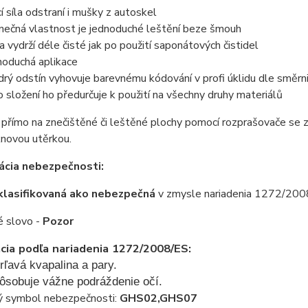
í síla odstraní i mušky z autoskel
inečná vlastnost je jednoduché leštění beze šmouh
a vydrží déle čisté jak po použití saponátových čistidel
noduchá aplikace
rý odstín vyhovuje barevnému kódování v profi úklidu dle směrn
o složení ho předurčuje k použití na všechny druhy materiálů
 přímo na znečištěné či leštěné plochy pomocí rozprašovače se z
knovou utěrkou.
kácia nebezpečnosti:
 klasifikovaná ako nebezpečná
v zmysle nariadenia 1272/200
é slovo -
Pozor
ácia podľa nariadenia 1272/2008/ES:
rľavá kvapalina a pary.
ôsobuje vážne podráždenie očí.
ý symbol nebezpečnosti:
GHS02,GHS07