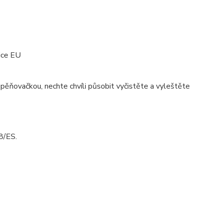
ice EU
pěňovačkou, nechte chvíli působit vyčistěte a vyleštěte
8/ES.