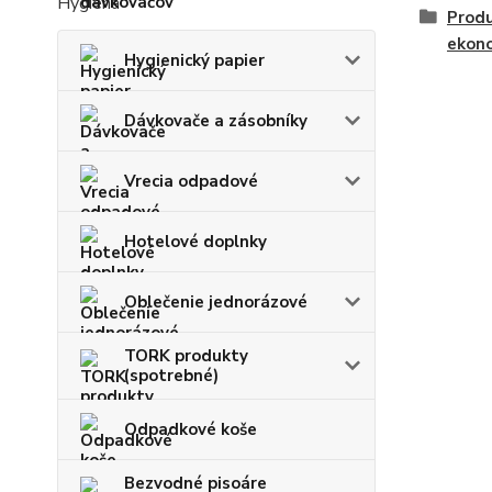
Hygiena
Prod
ekon
Hygienický papier
Dávkovače a zásobníky
Vrecia odpadové
Hotelové doplnky
Oblečenie jednorázové
TORK produkty
(spotrebné)
Odpadkové koše
Bezvodné pisoáre