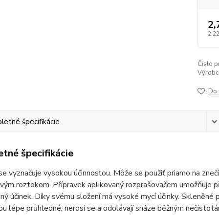
2,
2,22
Číslo p
Výrobc
Do 
etné špecifikácie
tné špecifikácie
e vyznačuje vysokou účinnosťou. Môže se použiť priamo na zneč
vým roztokom. Přípravek aplikovaný rozprašovačem umožňuje pře
ý účinek. Díky svému složení má vysoké mycí účinky. Skleněné p
u lépe průhledné, nerosí se a odolávají snáze běžným nečistotá