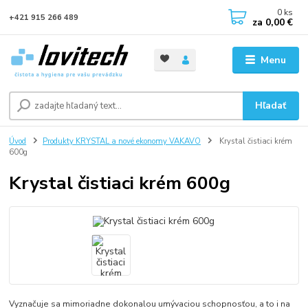
0
ks
+421 915 266 489
za
0,00 €
Menu
Hľadať
Úvod
Produkty KRYSTAL a nové ekonomy VAKAVO
Krystal čistiaci krém
600g
Krystal čistiaci krém 600g
Vyznačuje sa mimoriadne dokonalou umývaciou schopnosťou, a to i na