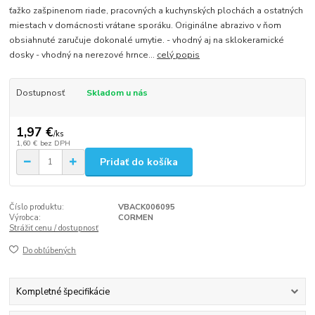
ťažko zašpinenom riade, pracovných a kuchynských plochách a ostatných
miestach v domácnosti vrátane sporáku. Originálne abrazivo v ňom
obsiahnuté zaručuje dokonalé umytie. - vhodný aj na sklokeramické
dosky - vhodný na nerezové hrnce...
celý popis
Dostupnosť
Skladom u nás
1,97 €
/
ks
1,60 €
bez DPH
Pridať do košíka
Číslo produktu:
VBACK006095
Výrobca:
CORMEN
Strážiť cenu / dostupnosť
Do obľúbených
Kompletné špecifikácie