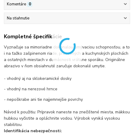
Komentáre
0
Na stiahnutie
Kompletné špecifikácie
Vyznačuje sa mimoriadne dokonalou umývaciou schopnosťou, a to
i na ťažko zašpinenom riade, pracovných a kuchynských plochách
a ostatných miestach v domácnosti vrátane sporáku. Originálne
abrazivo v ňom obsiahnuté zaručuje dokonalé umytie.
- vhodný aj na sklokeramické dosky
- vhodný na nerezové hrnce
- nepoškrabe ani tie najjemnejšie povrchy
Návod k použitiu: Prípravok naneste na znečištené miesta, mäkkou
hubkou vyčistite a opláchnite vodou. Výrobok vyniká vysokou
stabilitou.
Identifikácia nebezpečnosti: