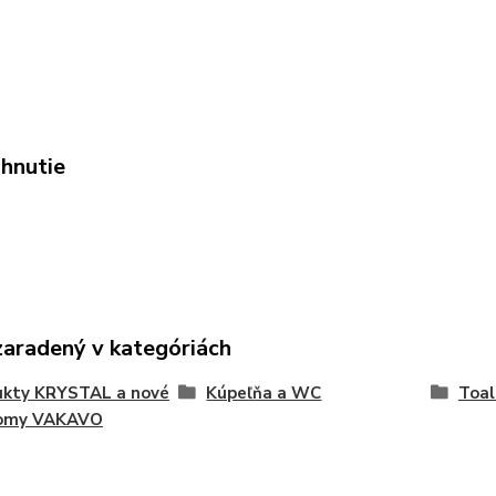
ahnutie
zaradený v kategóriách
ukty KRYSTAL a nové
Kúpeľňa a WC
Toal
omy VAKAVO