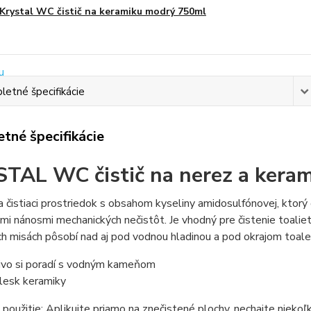
Krystal WC čistič na keramiku modrý 750ml
etné špecifikácie
tné špecifikácie
STAL WC čistič na nerez a kera
 čistiaci prostriedok s obsahom kyseliny amidosulfónovej, ktorý 
i nánosmi mechanických nečistôt. Je vhodný pre čistenie toaliet,
h misách pôsobí nad aj pod vodnou hladinou a pod okrajom toal
livo si poradí s vodným kameňom
lesk keramiky
použitie: Aplikujte priamo na znečistené plochy, nechajte niekoľ