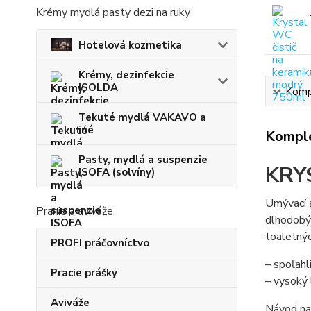
Krémy mydlá pasty dezi na ruky
Hotelová kozmetika
Krémy, dezinfekcie
ISOLDA
Kompl
Tekuté mydlá VAKAVO a
iné
Komple
Pasty, mydlá a suspenzie
​KRY
ISOFA (solvíny)
Umývací a
Pranie a aviváže
dlhodobým
toaletnýc
PROFI práčovníctvo
– spoľah
Pracie prášky
– vysoký 
Aviváže
Návod na 