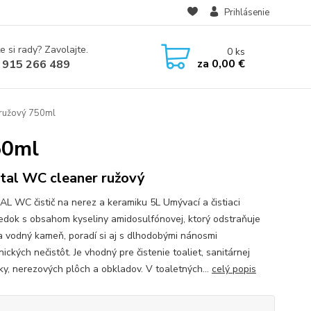
Prihlásenie
e si rady? Zavolajte.
0
ks
za
0,00 €
 915 266 489
 ružový 750ml
50ml
tal WC cleaner ružový
AL WC čistič na nerez a keramiku 5L Umývací a čistiaci
iedok s obsahom kyseliny amidosulfónovej, ktorý odstraňuje
a vodný kameň, poradí si aj s dlhodobými nánosmi
ckých nečistôt. Je vhodný pre čistenie toaliet, sanitárnej
ky, nerezových plôch a obkladov. V toaletných...
celý popis