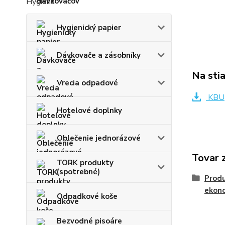
Hygiena
Hygienický papier
Dávkovače a zásobníky
Na sti
Vrecia odpadové
KBU
Hotelové doplnky
Oblečenie jednorázové
Tovar 
TORK produkty
(spotrebné)
Prod
ekon
Odpadkové koše
Bezvodné pisoáre