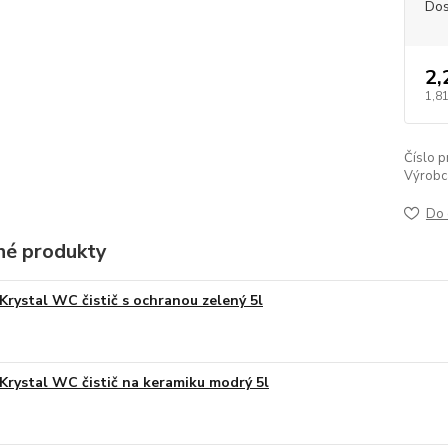
Dos
2,
1,81
Číslo p
Výrobc
Do 
é produkty
Krystal WC čistič s ochranou zelený 5l
Krystal WC čistič na keramiku modrý 5l