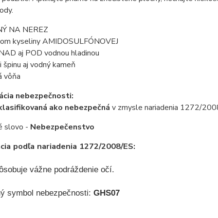
ody.
NÝ NA NEREZ
ahom kyseliny AMIDOSULFÓNOVEJ
 NAD aj POD vodnou hladinou
i špinu aj vodný kameň
á vôňa
kácia nebezpečnosti:
 klasifikovaná ako nebezpečná
v zmysle nariadenia 1272/200
é slovo -
Nebezpečenstvo
ácia podľa nariadenia 1272/2008/ES:
sobuje vážne podráždenie očí.
ný symbol nebezpečnosti:
GHS07