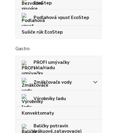
EcoStep
Podlahová vpusť EcoStep
Sušiče rúk EcoStep
Gastro
PROFI umývačky
skla/riadu
Zmäkčovače vody
Výrobníky ľadu
Konvektomaty
Baličky potravín
(vákuové,zatavovacie)