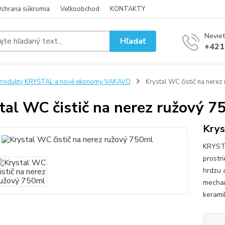
chrana súkromia
Veľkoobchod
KONTAKTY
Neviet
Hľadať
+421
Produkty KRYSTAL a nové ekonomy VAKAVO
Krystal WC čistič na nerez
tal WC čistič na nerez ružový 7
Krys
​KRYST
prostr
hrdzu 
mechani
kerami