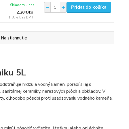
Skladom u nás
Pridať do košíka
2,28 €
/
ks
1,85 €
bez DPH
Na stiahnutie
miku 5L
odstraňuje hrdzu a vodný kameň, poradí si aj s
 sanitárnej keramiky, nerezových plôch a obkladov. V
ety, dlhodobo pôsobí proti usadzovaniu vodného kameňa.
ko minút pôsobiť vyčistite, štetkou alebo opláchnite