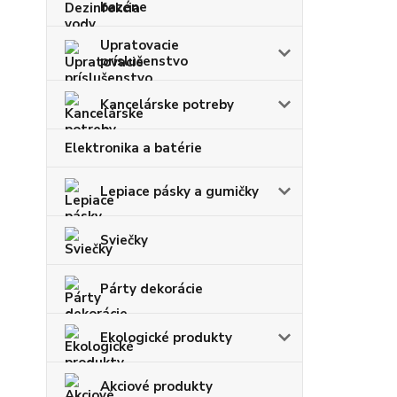
bazéne
Upratovacie
príslušenstvo
Kancelárske potreby
Elektronika a batérie
Lepiace pásky a gumičky
Sviečky
Párty dekorácie
Ekologické produkty
Akciové produkty