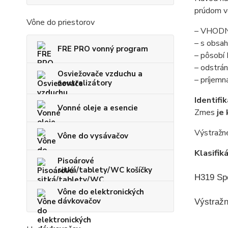
prúdom v
Vône do priestorov
– VHOD
– s obs
FRE PRO vonný program
– pôsobí
– odstrán
Osviežovače vzduchu a
– príjemn
neutralizátory
Identifi
Vonné oleje a esencie
Zmes
je
Výstražn
Vône do vysávačov
Klasifik
Pisoárové
sitká/tablety/WC košíčky
H319 Spô
Vône do elektronických
dávkovačov
Výstraž