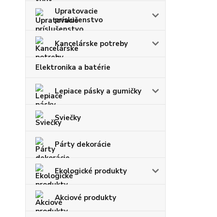
Upratovacie
príslušenstvo
Kancelárske potreby
Elektronika a batérie
Lepiace pásky a gumičky
Sviečky
Párty dekorácie
Ekologické produkty
Akciové produkty