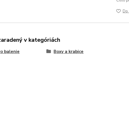
Číslo p
Do 
zaradený v kategóriách
o balenie
Boxy a krabice