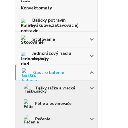
Konvektomaty
Baličky potravín
(vákuové,zatavovacie)
Stolovanie
Jednorázový riad a
doplnky
Gastro balenie
Tašky,sáčky a vrecká
Fólie a odvinovače
Pečenie