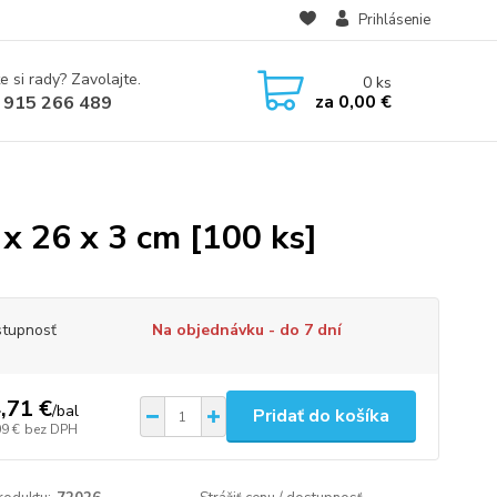
Prihlásenie
e si rady? Zavolajte.
0
ks
za
0,00 €
 915 266 489
 x 26 x 3 cm [100 ks]
tupnosť
Na objednávku - do 7 dní
,71 €
/
bal
Pridať do košíka
09 €
bez DPH