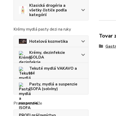
Klasická drogéria a
všetky čističe podľa
kategórií
Krémy mydlá pasty dezi na ruky
Tovar 
Hotelová kozmetika
Gastr
Krémy, dezinfekcie
ISOLDA
Tekuté mydlá VAKAVO a
iné
Pasty, mydlá a suspenzie
ISOFA (solvíny)
Pranie a aviváže
PROFI práčovníctvo