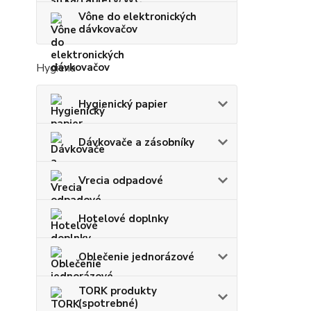
Vône do elektronických
dávkovačov
Hygiena
Hygienický papier
Dávkovače a zásobníky
Vrecia odpadové
Hotelové doplnky
Oblečenie jednorázové
TORK produkty
(spotrebné)