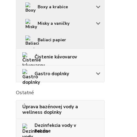
Boxy a krabice
Misky a vaničky
Baliaci papier
Čistenie kávovarov
Gastro doplnky
Ostatné
Úprava bazénovej vody a
wellness doplnky
Dezinfekcia vody v
bazéne