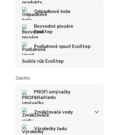
Odpadkové koše
Bezvodné pisoáre
EcoStep
Podlahová vpusť EcoStep
Sušiče rúk EcoStep
Gastro
PROFI umývačky
skla/riadu
Zmäkčovače vody
Výrobníky ľadu