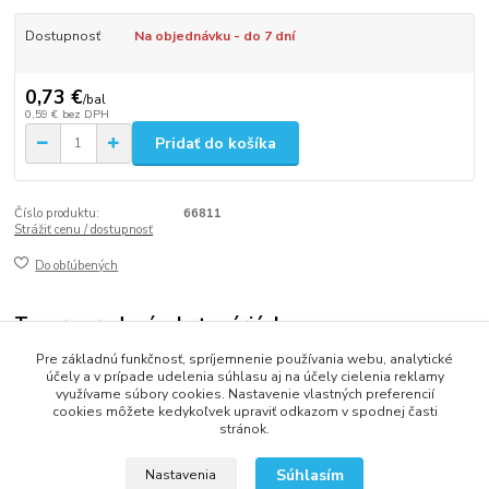
Dostupnosť
Na objednávku - do 7 dní
0,73 €
/
bal
0,59 €
bez DPH
Pridať do košíka
Číslo produktu:
66811
Strážiť cenu / dostupnosť
Do obľúbených
Tovar zaradený v kategóriách
Pre základnú funkčnosť, spríjemnenie používania webu, analytické
Párty dekorácie
účely a v prípade udelenia súhlasu aj na účely cielenia reklamy
využívame súbory cookies. Nastavenie vlastných preferencií
cookies môžete kedykoľvek upraviť odkazom v spodnej časti
stránok.
2013 - 2025 LOVITECH, s.r.o. - Už 12 rokov s Vami...
Súhlasím
Nastavenia