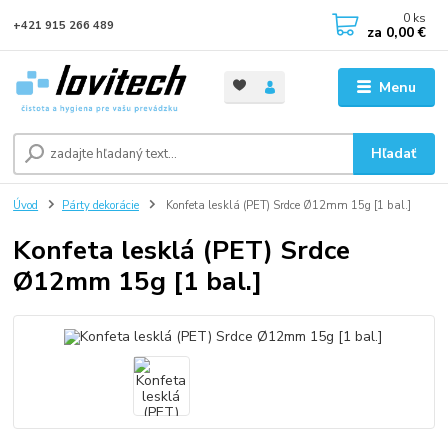
0
ks
+421 915 266 489
za
0,00 €
Menu
Hľadať
Úvod
Párty dekorácie
Konfeta lesklá (PET) Srdce Ø12mm 15g [1 bal.]
Konfeta lesklá (PET) Srdce
Ø12mm 15g [1 bal.]