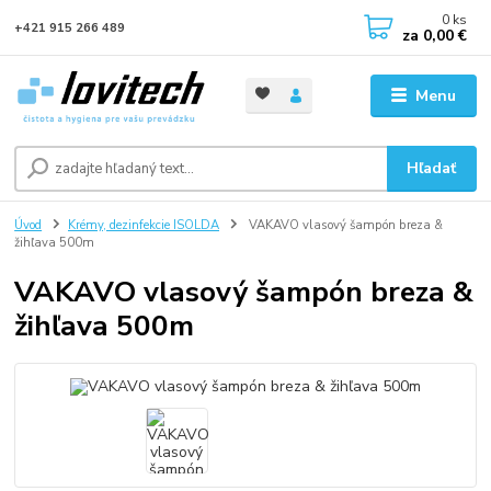
0
ks
+421 915 266 489
za
0,00 €
Menu
Hľadať
Úvod
Krémy, dezinfekcie ISOLDA
VAKAVO vlasový šampón breza &
žihľava 500m
VAKAVO vlasový šampón breza &
žihľava 500m