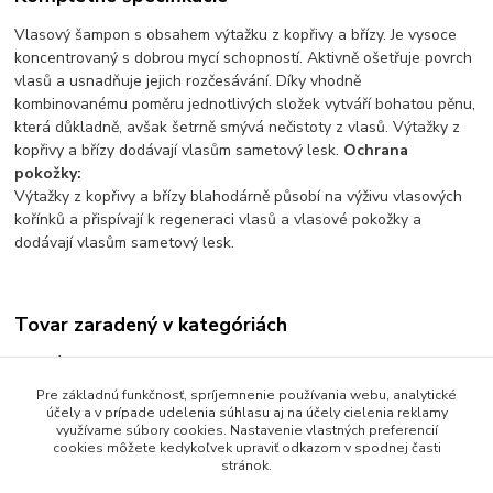
Vlasový šampon s obsahem výtažku z kopřivy a břízy. Je vysoce
koncentrovaný s dobrou mycí schopností. Aktivně ošetřuje povrch
vlasů a usnadňuje jejich rozčesávání. Díky vhodně
kombinovanému poměru jednotlivých složek vytváří bohatou pěnu,
která důkladně, avšak šetrně smývá nečistoty z vlasů. Výtažky z
kopřivy a břízy dodávají vlasům sametový lesk.
Ochrana
pokožky:
Výtažky z kopřivy a břízy blahodárně působí na výživu vlasových
kořínků a přispívají k regeneraci vlasů a vlasové pokožky a
dodávají vlasům sametový lesk.
Tovar zaradený v kategóriách
Krémy, dezinfekcie ISOLDA
Pre základnú funkčnosť, spríjemnenie používania webu, analytické
Mydlá a sprchové produkty
účely a v prípade udelenia súhlasu aj na účely cielenia reklamy
využívame súbory cookies. Nastavenie vlastných preferencií
cookies môžete kedykoľvek upraviť odkazom v spodnej časti
stránok.