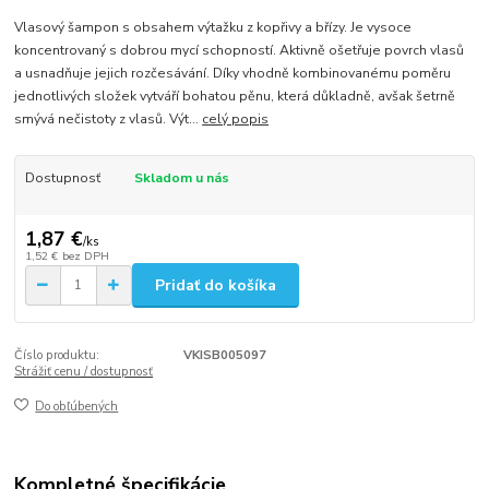
Vlasový šampon s obsahem výtažku z kopřivy a břízy. Je vysoce
koncentrovaný s dobrou mycí schopností. Aktivně ošetřuje povrch vlasů
a usnadňuje jejich rozčesávání. Díky vhodně kombinovanému poměru
jednotlivých složek vytváří bohatou pěnu, která důkladně, avšak šetrně
smývá nečistoty z vlasů. Výt...
celý popis
Dostupnosť
Skladom u nás
1,87 €
/
ks
1,52 €
bez DPH
Pridať do košíka
Číslo produktu:
VKISB005097
Strážiť cenu / dostupnosť
Do obľúbených
Kompletné špecifikácie