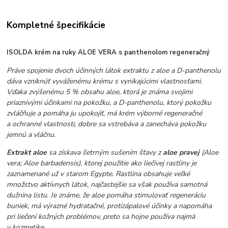
Kompletné špecifikácie
ISOLDA krém na ruky ALOE VERA s panthenolom regeneračný
Práve spojenie dvoch účinných látok extraktu z aloe a D-panthenolu
dáva vzniknúť vyváženému krému s vynikajúcimi vlastnosťami.
Vďaka zvýšenému 5 % obsahu aloe, ktorá je známa svojimi
priaznivými účinkami na pokožku, a D-panthenolu, ktorý pokožku
zvláčňuje a pomáha ju upokojiť, má krém výborné regeneračné
a ochranné vlastnosti, dobre sa vstrebáva a zanecháva pokožku
jemnú a vláčnu.
Extrakt aloe
sa získava šetrným sušením šťavy z
aloe pravej
(
Aloe
vera; Aloe barbadensis
), ktorej použitie ako liečivej rastliny je
zaznamenané už v starom Egypte. Rastlina obsahuje veľké
množstvo aktívnych látok, najčastejšie sa však používa samotná
dužnina listu. Je známe, že aloe pomáha stimulovať regeneráciu
buniek, má výrazné hydratačné, protizápalové účinky a napomáha
pri liečení kožných problémov, preto sa hojne používa najmä
v kozmetike.