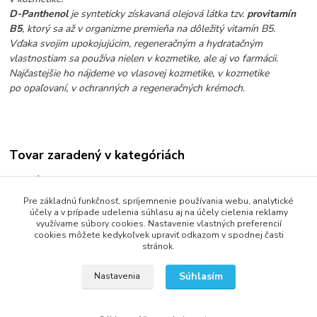
D-Panthenol
je synteticky získavaná olejová látka tzv.
provitamín
B5
, ktorý sa až v organizme premieňa na dôležitý vitamín B5.
Vďaka svojim upokojujúcim, regeneračným a hydratačným
vlastnostiam sa používa nielen v kozmetike, ale aj vo farmácii.
Najčastejšie ho nájdeme vo vlasovej kozmetike, v kozmetike
po opaľovaní, v ochranných a regeneračných krémoch.
Tovar zaradený v kategóriách
Krémy, dezinfekcie ISOLDA
Pre základnú funkčnosť, spríjemnenie používania webu, analytické
Krémy
účely a v prípade udelenia súhlasu aj na účely cielenia reklamy
využívame súbory cookies. Nastavenie vlastných preferencií
cookies môžete kedykoľvek upraviť odkazom v spodnej časti
stránok.
2013 - 2025 LOVITECH, s.r.o. - Už 12 rokov s Vami...
Súhlasím
Nastavenia