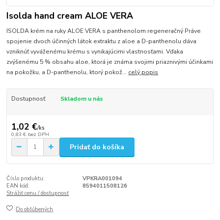
Isolda hand cream ALOE VERA
ISOLDA krém na ruky ALOE VERA s panthenolom regeneračný Práve
spojenie dvoch účinných látok extraktu z aloe a D-panthenolu dáva
vzniknúť vyváženému krému s vynikajúcimi vlastnosťami. Vďaka
zvýšenému 5 % obsahu aloe, ktorá je známa svojimi priaznivými účinkami
na pokožku, a D-panthenolu, ktorý pokož...
celý popis
Dostupnosť
Skladom u nás
1,02 €
/
ks
0,83 €
bez DPH
Pridať do košíka
Číslo produktu:
VPKRA001094
EAN kód:
8594011508126
Strážiť cenu / dostupnosť
Do obľúbených