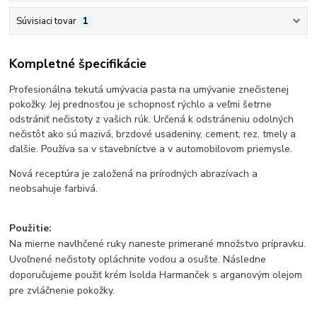
Súvisiaci tovar
1
Kompletné špecifikácie
Profesionálna tekutá umývacia pasta na umývanie znečistenej
pokožky. Jej prednosťou je schopnosť rýchlo a veľmi šetrne
odstrániť nečistoty z vašich rúk. Určená k odstráneniu odolných
nečistôt ako sú mazivá, brzdové usadeniny, cement, rez, tmely a
ďalšie. Používa sa v stavebníctve a v automobilovom priemysle.
Nová receptúra je založená na prírodných abrazívach a
neobsahuje farbivá.
Použitie:
Na mierne navlhčené ruky naneste primerané množstvo prípravku.
Uvoľnené nečistoty opláchnite vodou a osušte. Následne
doporučujeme použiť krém Isolda Harmanček s arganovým olejom
pre zvláčnenie pokožky.