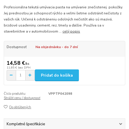
Profesionálna tekutá umývacia pasta na umývanie znečistenej pokožky.
Jej prednosťou je schopnosť rýchlo a veľmi šetrne odstrániť nečistoty z
vašich rúk. Určená k odstráneniu odolných nečistôt ako sú mazivá,
brzdové usadeniny, cement, rez, tmely a ďalšie. Používa sa v
stavebníctve a v automobilovom ...
celý popis
Dostupnosť
Na objednávku - do 7 dní
14,58 €
/
ks
11,85 €
bez DPH
Pridať do košíka
Číslo produktu:
VPPTP042098
Strážiť cenu / dostupnosť
Do obľúbených
Kompletné špecifikácie