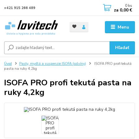
0
ks
+421 915 266 489
za
0,00 €
Menu
Hľadať
Úvod
Pasty, mydlá a suspenzie ISOFA (solvíny)
ISOFA PRO profi tekutá
pasta na ruky 4,2kg
ISOFA PRO profi tekutá pasta na
ruky 4,2kg