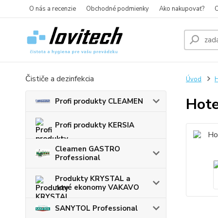
O nás a recenzie
Obchodné podmienky
Ako nakupovať?
O
Čističe a dezinfekcia
Úvod
H
Hote
Profi produkty CLEAMEN
Profi produkty KERSIA
Cleamen GASTRO
Professional
Produkty KRYSTAL a
nové ekonomy VAKAVO
SANYTOL Professional