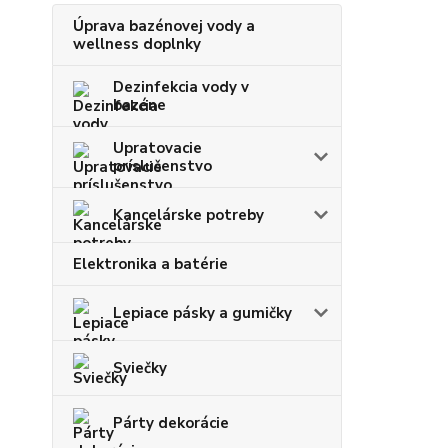
Úprava bazénovej vody a
wellness doplnky
Dezinfekcia vody v
bazéne
Upratovacie
príslušenstvo
Kancelárske potreby
Elektronika a batérie
Lepiace pásky a gumičky
Sviečky
Párty dekorácie