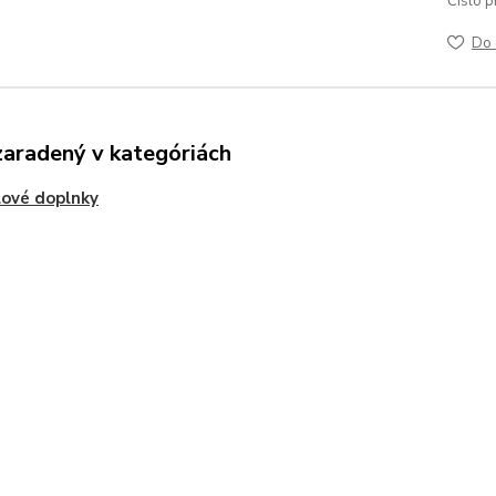
Číslo p
Do 
zaradený v kategóriách
ové doplnky