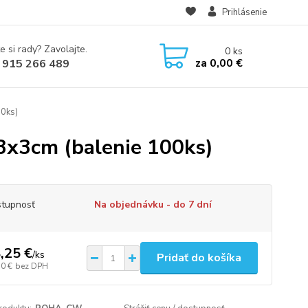
Prihlásenie
e si rady? Zavolajte.
0
ks
za
0,00 €
 915 266 489
00ks)
3x3cm (balenie 100ks)
tupnosť
Na objednávku - do 7 dní
,25 €
/
ks
Pridať do košíka
10 €
bez DPH