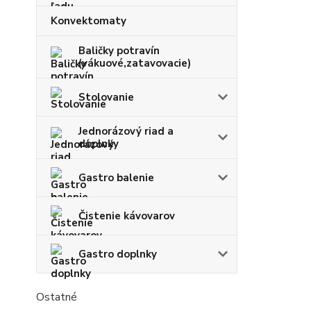
Konvektomaty
Baličky potravín
(vákuové,zatavovacie)
Stolovanie
Jednorázový riad a
doplnky
Gastro balenie
Čistenie kávovarov
Gastro doplnky
Ostatné