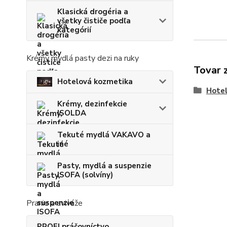
Klasická drogéria a
všetky čističe podľa
kategórií
Krémy mydlá pasty dezi na ruky
Tovar 
Hotelová kozmetika
Hotel
Krémy, dezinfekcie
ISOLDA
Tekuté mydlá VAKAVO a
iné
Pasty, mydlá a suspenzie
ISOFA (solvíny)
Pranie a aviváže
PROFI práčovníctvo