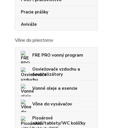
Pracie prášky
Aviváže
Vône do priestorov
FRE PRO vonný program
Osviežovače vzduchu a
neutralizátory
Vonné oleje a esencie
Vône do vysávačov
Pisoárové
sitká/tablety/WC košíčky