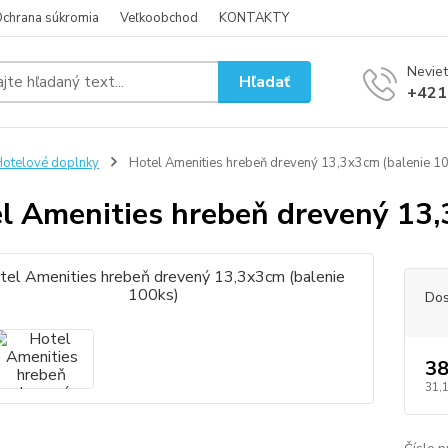
chrana súkromia
Veľkoobchod
KONTAKTY
Neviet
Hľadať
+421
otelové doplnky
Hotel Amenities hrebeň drevený 13,3x3cm (balenie 1
l Amenities hrebeň drevený 13,
Dos
38
31,