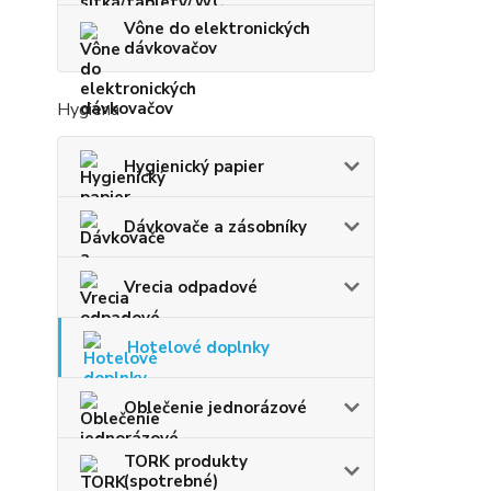
Vône do elektronických
dávkovačov
Hygiena
Hygienický papier
Dávkovače a zásobníky
Vrecia odpadové
Hotelové doplnky
Oblečenie jednorázové
TORK produkty
(spotrebné)