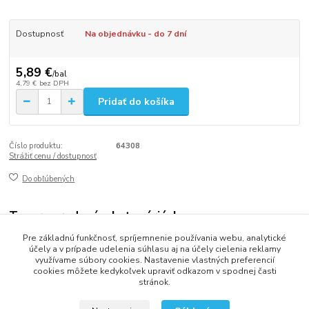
Dostupnosť
Na objednávku - do 7 dní
5,89 €
/
bal
4,79 €
bez DPH
Pridať do košíka
Číslo produktu:
64308
Strážiť cenu / dostupnosť
Do obľúbených
Tovar zaradený v kategóriách
Pre základnú funkčnosť, spríjemnenie používania webu, analytické
GUMIČKY
účely a v prípade udelenia súhlasu aj na účely cielenia reklamy
využívame súbory cookies. Nastavenie vlastných preferencií
cookies môžete kedykoľvek upraviť odkazom v spodnej časti
stránok.
2013 - 2025 LOVITECH, s.r.o. - Už 12 rokov s Vami...