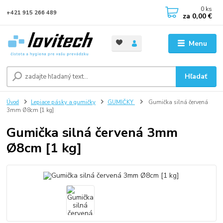
0
ks
+421 915 266 489
za
0,00 €
Menu
Hľadať
Úvod
Lepiace pásky a gumičky
GUMIČKY
Gumička silná červená
3mm Ø8cm [1 kg]
Gumička silná červená 3mm
Ø8cm [1 kg]