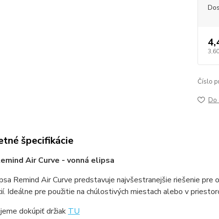
Dos
4,
3,60
Číslo p
Do 
tné špecifikácie
emind Air Curve - vonná elipsa
psa Remind Air Curve predstavuje najvšestranejšie riešenie pre o
cií. Ideálne pre použitie na chúlostivých miestach alebo v priestor
jeme dokúpiť držiak
TU