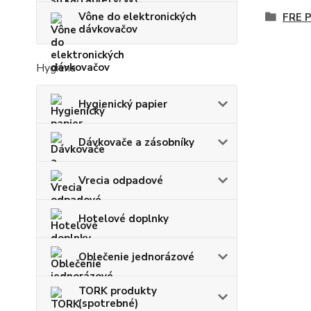
Vône do elektronických
FRE 
dávkovačov
Hygiena
Hygienický papier
Dávkovače a zásobníky
Vrecia odpadové
Hotelové doplnky
Oblečenie jednorázové
TORK produkty
(spotrebné)