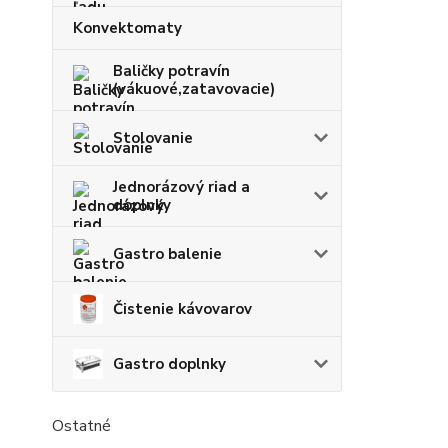
Konvektomaty
Baličky potravín
(vákuové,zatavovacie)
Stolovanie
Jednorázový riad a
doplnky
Gastro balenie
Čistenie kávovarov
Gastro doplnky
Ostatné