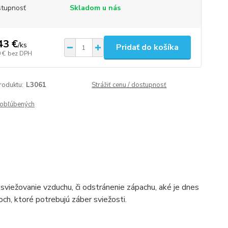
tupnosť
Skladom u nás
43 €
/
ks
Pridať do košíka
 €
bez DPH
roduktu:
L3061
Strážiť cenu / dostupnosť
obľúbených
sviežovanie vzduchu, či odstránenie zápachu, aké je dnes
och, ktoré potrebujú záber sviežosti.