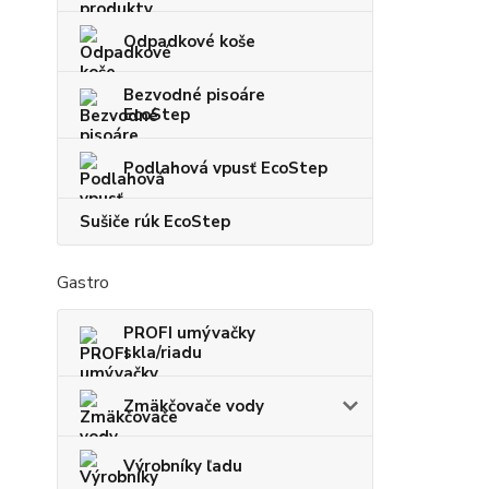
Odpadkové koše
Bezvodné pisoáre
EcoStep
Podlahová vpusť EcoStep
Sušiče rúk EcoStep
Gastro
PROFI umývačky
skla/riadu
Zmäkčovače vody
Výrobníky ľadu