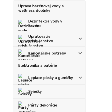
Úprava bazénovej vody a
wellness doplnky
Dezinfekcia vody v
bazéne
Upratovacie
príslušenstvo
Kancelárske potreby
Elektronika a batérie
Lepiace pásky a gumičky
Sviečky
Párty dekorácie