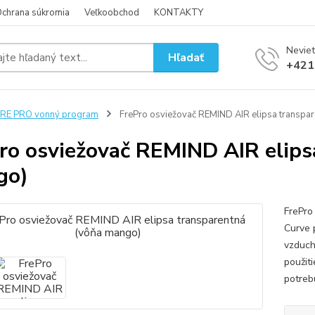
chrana súkromia
Veľkoobchod
KONTAKTY
Neviet
Hľadať
+421
RE PRO vonný program
FrePro osviežovač REMIND AIR elipsa transpa
ro osviežovač REMIND AIR elips
go)
FrePro
Curve 
vzduchu
použit
potreb