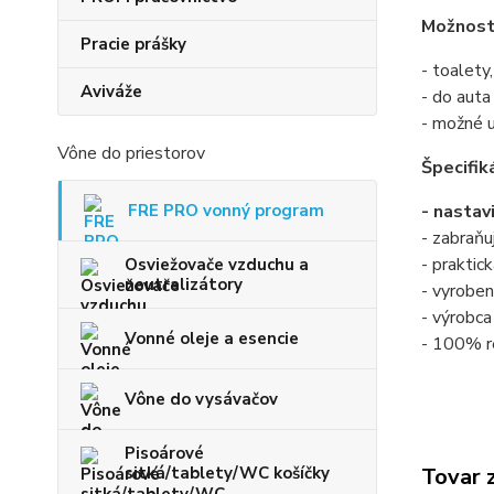
Možnosti
Pracie prášky
- toalety
Aviváže
- do auta
- možné u
Vône do priestorov
Špecifik
- nastav
FRE PRO vonný program
- zabraňu
- praktic
Osviežovače vzduchu a
neutralizátory
- vyrobe
- výrobca
Vonné oleje a esencie
- 100% r
Vône do vysávačov
Pisoárové
Tovar 
sitká/tablety/WC košíčky