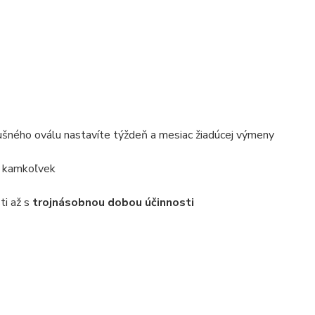
ušného oválu nastavíte týždeň a mesiac žiadúcej výmeny
iť kamkoľvek
ti až s
trojnásobnou dobou účinnosti