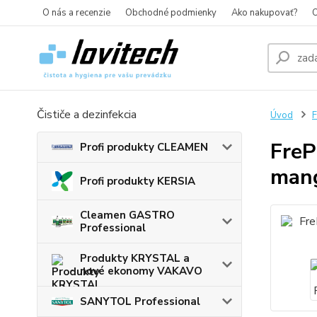
O nás a recenzie
Obchodné podmienky
Ako nakupovať?
O
Čističe a dezinfekcia
Úvod
F
FreP
Profi produkty CLEAMEN
man
Profi produkty KERSIA
Cleamen GASTRO
Professional
Produkty KRYSTAL a
nové ekonomy VAKAVO
SANYTOL Professional