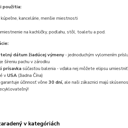
 použitia:
, kúpeľne, kancelárie, menšie miestnosti
miestnenie na kachličky, podlahu, stôl, toaletu a pod.
ácie:
itelný dátum žiadúcej výmeny
- jednoduchým vylomením prísl
je šíreniu pachu v zárodku
ká
prísavka
súčasťou balenia - vďaka nej môžete elipsu umiestn
né v
USA
(žiadna Čína)
 garantuje účinnosť vône
30 dní,
ale naši zákaznici majú skúsenos
ecyklovateľný!
zaradený v kategóriách