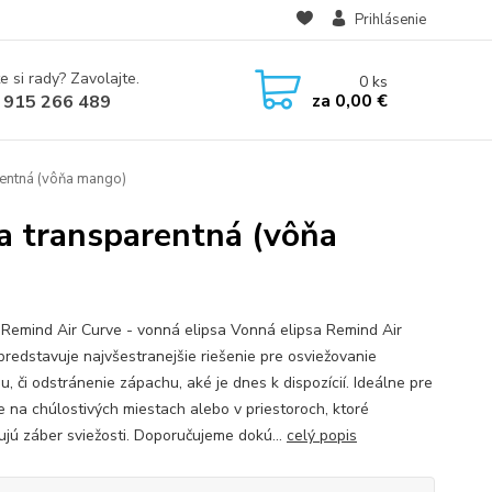
Prihlásenie
e si rady? Zavolajte.
0
ks
za
0,00 €
 915 266 489
rentná (vôňa mango)
a transparentná (vôňa
 Remind Air Curve - vonná elipsa Vonná elipsa Remind Air
predstavuje najvšestranejšie riešenie pre osviežovanie
, či odstránenie zápachu, aké je dnes k dispozícií. Ideálne pre
ie na chúlostivých miestach alebo v priestoroch, ktoré
ujú záber sviežosti. Doporučujeme dokú...
celý popis