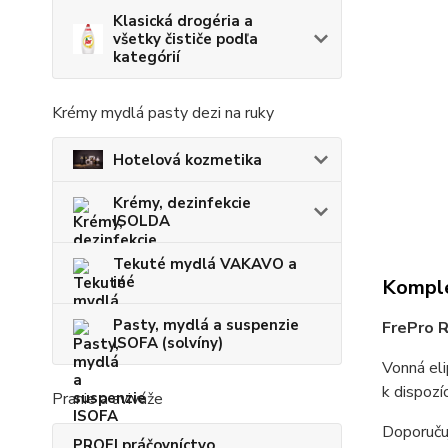
Klasická drogéria a
všetky čističe podľa
kategórií
Krémy mydlá pasty dezi na ruky
Hotelová kozmetika
Krémy, dezinfekcie
ISOLDA
Tekuté mydlá VAKAVO a
iné
Komple
Pasty, mydlá a suspenzie
FrePro R
ISOFA (solvíny)
Vonná eli
k dispozí
Pranie a aviváže
Doporuču
PROFI práčovníctvo