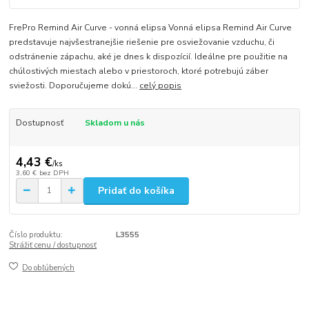
FrePro Remind Air Curve - vonná elipsa Vonná elipsa Remind Air Curve
predstavuje najvšestranejšie riešenie pre osviežovanie vzduchu, či
odstránenie zápachu, aké je dnes k dispozícií. Ideálne pre použitie na
chúlostivých miestach alebo v priestoroch, ktoré potrebujú záber
sviežosti. Doporučujeme dokú...
celý popis
Dostupnosť
Skladom u nás
4,43 €
/
ks
3,60 €
bez DPH
Pridať do košíka
Číslo produktu:
L3555
Strážiť cenu / dostupnosť
Do obľúbených