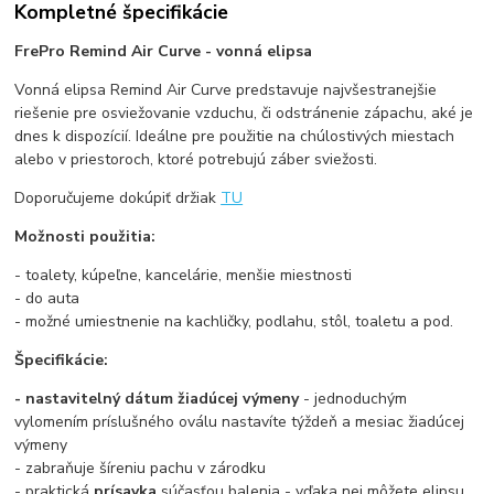
Kompletné špecifikácie
FrePro Remind Air Curve - vonná elipsa
Vonná elipsa Remind Air Curve predstavuje najvšestranejšie
riešenie pre osviežovanie vzduchu, či odstránenie zápachu, aké je
dnes k dispozícií. Ideálne pre použitie na chúlostivých miestach
alebo v priestoroch, ktoré potrebujú záber sviežosti.
Doporučujeme dokúpiť držiak
TU
Možnosti použitia:
- toalety, kúpeľne, kancelárie, menšie miestnosti
- do auta
- možné umiestnenie na kachličky, podlahu, stôl, toaletu a pod.
Špecifikácie:
- nastavitelný dátum žiadúcej výmeny
- jednoduchým
vylomením príslušného oválu nastavíte týždeň a mesiac žiadúcej
výmeny
- zabraňuje šíreniu pachu v zárodku
- praktická
prísavka
súčasťou balenia - vďaka nej môžete elipsu