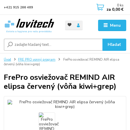
0
ks
+421 915 266 489
za
0,00 €
Menu
Hľadať
Úvod
FRE PRO vonný program
FrePro osviežovač REMIND AIR elipsa
červený (vôňa kiwi+grep)
FrePro osviežovač REMIND AIR
elipsa červený (vôňa kiwi+grep)