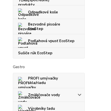
(spotrebné)
Odpadkové koše
Bezvodné pisoáre
EcoStep
Podlahová vpusť EcoStep
Sušiče rúk EcoStep
Gastro
PROFI umývačky
skla/riadu
Zmäkčovače vody
Výrobníky ľadu