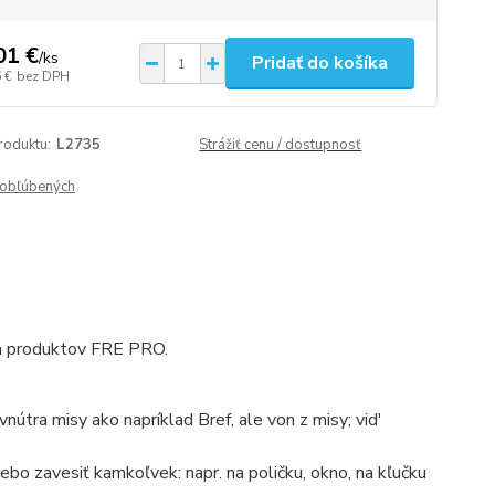
01 €
/
ks
Pridať do košíka
 €
bez DPH
roduktu:
L2735
Strážiť cenu / dostupnosť
obľúbených
ch produktov FRE PRO.
vnútra misy ako napríklad Bref, ale von z misy; vid'
bo zavesiť kamkoľvek: napr. na poličku, okno, na kľučku