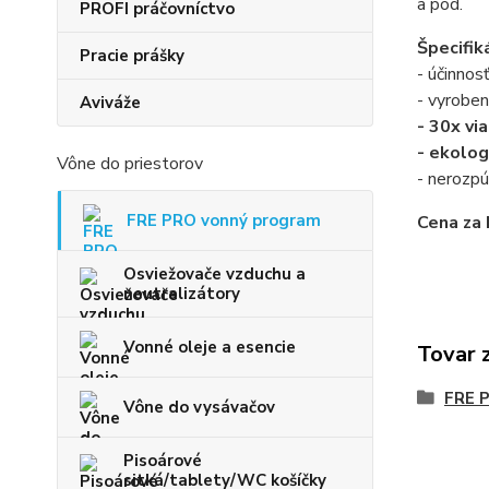
a pod.
PROFI práčovníctvo
Špecifik
Pracie prášky
- účinnos
- vyrobe
Aviváže
- 30x vi
- ekolog
Vône do priestorov
- nerozpú
FRE PRO vonný program
Cena za 
Osviežovače vzduchu a
neutralizátory
Vonné oleje a esencie
Tovar 
FRE 
Vône do vysávačov
Pisoárové
sitká/tablety/WC košíčky