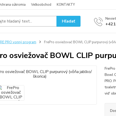
chrana súkromia
Veľkoobchod
KONTAKTY
Neviet
Hľadať
+421
RE PRO vonný program
FrePro osviežovač BOWL CLIP purpurový (vôňa 
ro osviežovač BOWL CLIP purpur
FrePro
Bowl C
PRO. P
toaletn
vid' o
Dos