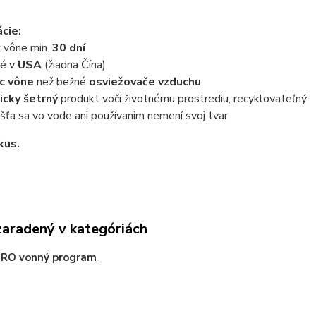
ácie:
ť vône min.
30 dní
né v
USA
(žiadna Čína)
ac vône
než bežné
osviežovače vzduchu
icky šetrný
produkt voči životnému prostrediu, recyklovateľný
šťa sa vo vode ani používanim nemení svoj tvar
kus.
zaradený v kategóriách
PRO vonný program