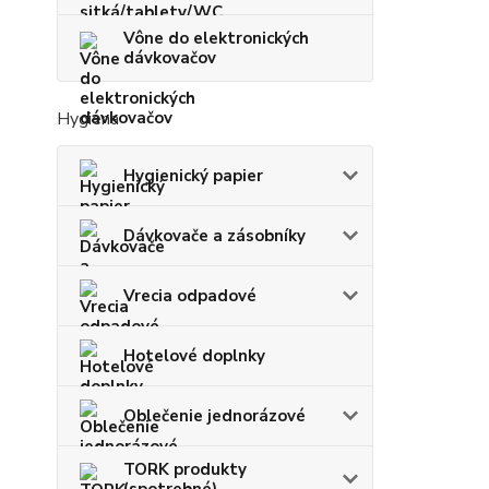
Vône do elektronických
dávkovačov
Hygiena
Hygienický papier
Dávkovače a zásobníky
Vrecia odpadové
Hotelové doplnky
Oblečenie jednorázové
TORK produkty