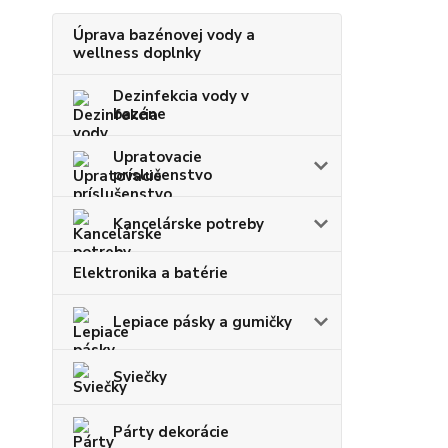
Úprava bazénovej vody a
wellness doplnky
Dezinfekcia vody v
bazéne
Upratovacie
príslušenstvo
Kancelárske potreby
Elektronika a batérie
Lepiace pásky a gumičky
Sviečky
Párty dekorácie