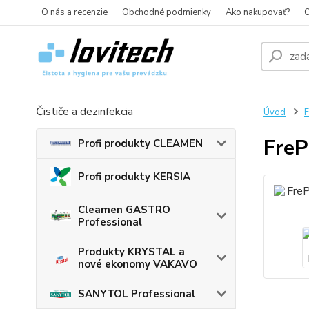
O nás a recenzie
Obchodné podmienky
Ako nakupovať?
O
Čističe a dezinfekcia
Úvod
F
FreP
Profi produkty CLEAMEN
Profi produkty KERSIA
Cleamen GASTRO
Professional
Produkty KRYSTAL a
nové ekonomy VAKAVO
SANYTOL Professional