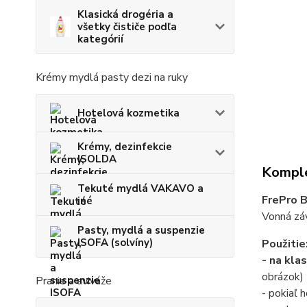
Klasická drogéria a
všetky čističe podľa
kategórií
Krémy mydlá pasty dezi na ruky
Hotelová kozmetika
Krémy, dezinfekcie
ISOLDA
Komple
Tekuté mydlá VAKAVO a
FrePro B
iné
Vonná záv
Pasty, mydlá a suspenzie
ISOFA (solvíny)
Použitie
- na kl
obrázok)
Pranie a aviváže
- pokiaľ 