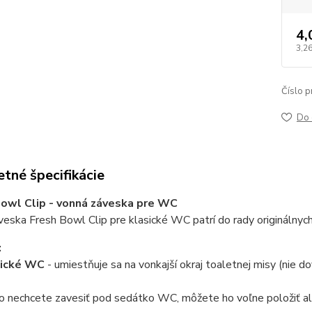
4,
3,26
Číslo p
Do 
tné špecifikácie
owl Clip - vonná záveska pre WC
eska Fresh Bowl Clip pre klasické WC patrí do rady originálny
:
asické WC
- umiestňuje sa na vonkajší okraj toaletnej misy (nie do
ho nechcete zavesiť pod sedátko WC, môžete ho voľne položiť ale