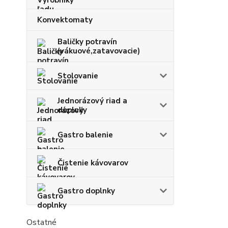
Konvektomaty
Baličky potravín
(vákuové,zatavovacie)
Stolovanie
Jednorázový riad a
doplnky
Gastro balenie
Čistenie kávovarov
Gastro doplnky
Ostatné