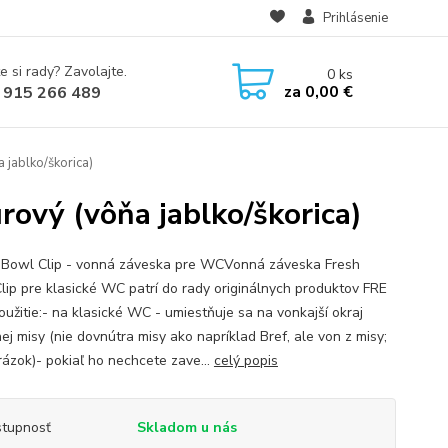
Prihlásenie
e si rady? Zavolajte.
0
ks
za
0,00 €
 915 266 489
jablko/škorica)
ový (vôňa jablko/škorica)
 Bowl Clip - vonná záveska pre WCVonná záveska Fresh
lip pre klasické WC patrí do rady originálnych produktov FRE
oužitie:- na klasické WC - umiestňuje sa na vonkajší okraj
ej misy (nie dovnútra misy ako napríklad Bref, ale von z misy;
brázok)- pokiaľ ho nechcete zave...
celý popis
tupnosť
Skladom u nás