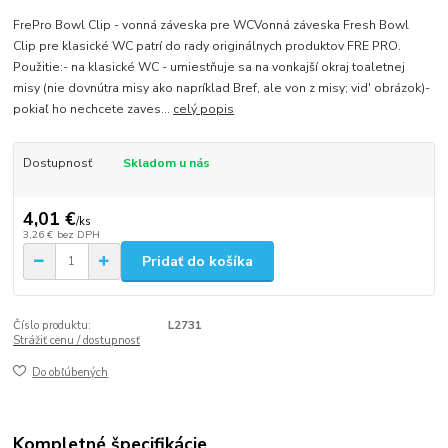
FrePro Bowl Clip - vonná záveska pre WCVonná záveska Fresh Bowl
Clip pre klasické WC patrí do rady originálnych produktov FRE PRO.
Použitie:- na klasické WC - umiestňuje sa na vonkajší okraj toaletnej
misy (nie dovnútra misy ako napríklad Bref, ale von z misy; vid' obrázok)-
pokiaľ ho nechcete zaves...
celý popis
Dostupnosť
Skladom u nás
4,01 €
/
ks
3,26 €
bez DPH
Pridať do košíka
Číslo produktu:
L2731
Strážiť cenu / dostupnosť
Do obľúbených
Kompletné špecifikácie