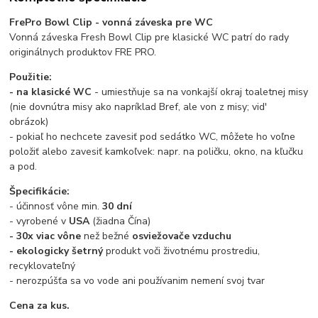
FrePro Bowl Clip - vonná záveska pre WC
Vonná záveska Fresh Bowl Clip pre klasické WC patrí do rady
originálnych produktov FRE PRO.
Použitie:
- na klasické WC
- umiestňuje sa na vonkajší okraj toaletnej misy
(nie dovnútra misy ako napríklad Bref, ale von z misy; vid'
obrázok)
- pokiaľ ho nechcete zavesiť pod sedátko WC, môžete ho voľne
položiť alebo zavesiť kamkoľvek: napr. na poličku, okno, na kľučku
a pod.
Špecifikácie:
- účinnosť vône min.
30 dní
- vyrobené v
USA
(žiadna Čína)
- 30x viac vône
než bežné
osviežovače vzduchu
- ekologicky šetrný
produkt voči životnému prostrediu,
recyklovateľný
- nerozpúšťa sa vo vode ani používanim nemení svoj tvar
Cena za kus.