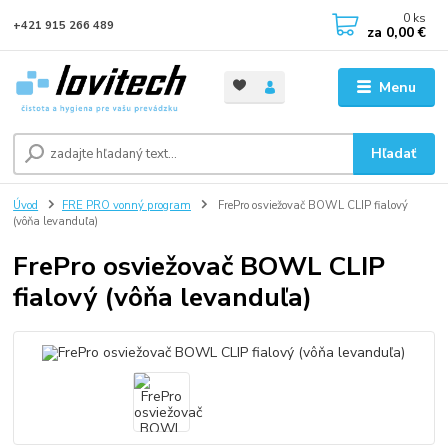
0
ks
+421 915 266 489
za
0,00 €
Menu
Hľadať
Úvod
FRE PRO vonný program
FrePro osviežovač BOWL CLIP fialový
(vôňa levanduľa)
FrePro osviežovač BOWL CLIP
fialový (vôňa levanduľa)