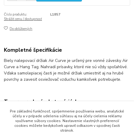
Číslo produktu:
L1857
Strážiť cenu / dostupnosť
Do obľúbených
Kompletné špecifikácie
Biely nalepovací držiak Air Curve je určený pre vonné závesky Air
Curve a Hang Tag. Nahradí prísavky, ktoré nie sú vždy spoľahlivé.
Vďaka samolepiacej časti je možné držiak umiestniť aj na hrubé
povrchy a zavesiť osviežovač vzduchu kamkoľvek potrebujete.
Tovar zaradený v kategóriách
Pre základnú funkčnosť, spríjemnenie používania webu, analytické
FRE PRO vonný program
účely a v prípade udelenia súhlasu aj na účely cielenia reklamy
využívame súbory cookies. Nastavenie vlastných preferencií
cookies môžete kedykoľvek upraviť odkazom v spodnej časti
stránok.