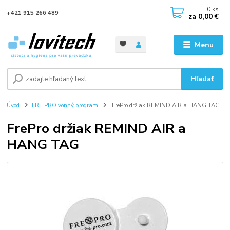
0
ks
+421 915 266 489
za
0,00 €
Menu
Hľadať
Úvod
FRE PRO vonný program
FrePro držiak REMIND AIR a HANG TAG
FrePro držiak REMIND AIR a
HANG TAG