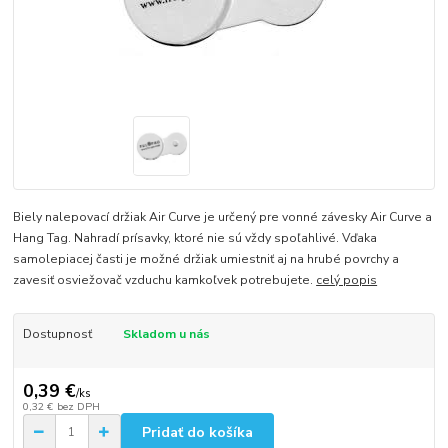
Biely nalepovací držiak Air Curve je určený pre vonné závesky Air Curve a
Hang Tag. Nahradí prísavky, ktoré nie sú vždy spoľahlivé. Vďaka
samolepiacej časti je možné držiak umiestniť aj na hrubé povrchy a
zavesiť osviežovač vzduchu kamkoľvek potrebujete.
celý popis
Dostupnosť
Skladom u nás
0,39 €
/
ks
0,32 €
bez DPH
Pridať do košíka