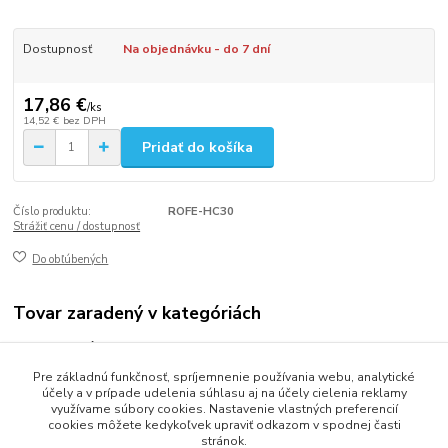
Dostupnosť
Na objednávku - do 7 dní
17,86 €
/
ks
14,52 €
bez DPH
Pridať do košíka
Číslo produktu:
ROFE-HC30
Strážiť cenu / dostupnosť
Do obľúbených
Tovar zaradený v kategóriách
Hotelová kozmetika
Pre základnú funkčnosť, spríjemnenie používania webu, analytické
FOUR ELEMENTS
účely a v prípade udelenia súhlasu aj na účely cielenia reklamy
využívame súbory cookies. Nastavenie vlastných preferencií
cookies môžete kedykoľvek upraviť odkazom v spodnej časti
stránok.