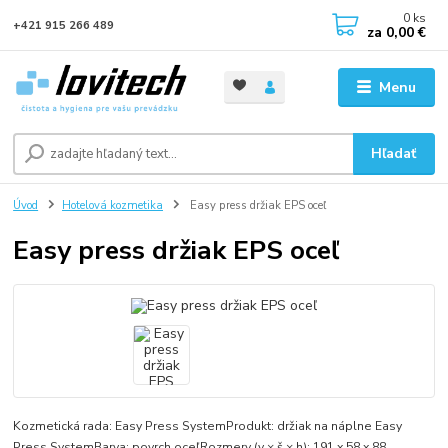
0
ks
+421 915 266 489
za
0,00 €
Menu
Hľadať
Úvod
Hotelová kozmetika
Easy press držiak EPS oceľ
Easy press držiak EPS oceľ
Kozmetická rada: Easy Press SystemProdukt: držiak na náplne Easy
Press SystemBarva: povrch oceľRozmery (v × š × h): 191 x 58 x 88