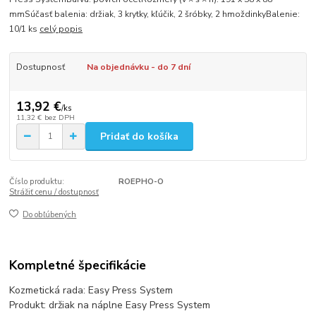
mmSúčasť balenia: držiak, 3 krytky, kľúčik, 2 šróbky, 2 hmoždinkyBalenie:
10/1 ks
celý popis
Dostupnosť
Na objednávku - do 7 dní
13,92 €
/
ks
11,32 €
bez DPH
Pridať do košíka
Číslo produktu:
ROEPHO-O
Strážiť cenu / dostupnosť
Do obľúbených
Kompletné špecifikácie
Kozmetická rada: Easy Press System
Produkt: držiak na náplne Easy Press System