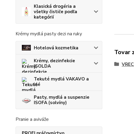
Klasická drogéria a
všetky čističe podľa
kategórií
Krémy mydlá pasty dezi na ruky
Hotelová kozmetika
Tovar 
Krémy, dezinfekcie
VREC
ISOLDA
Tekuté mydlá VAKAVO a
iné
Pasty, mydlá a suspenzie
ISOFA (solvíny)
Pranie a aviváže
PROFI práčovníctvo