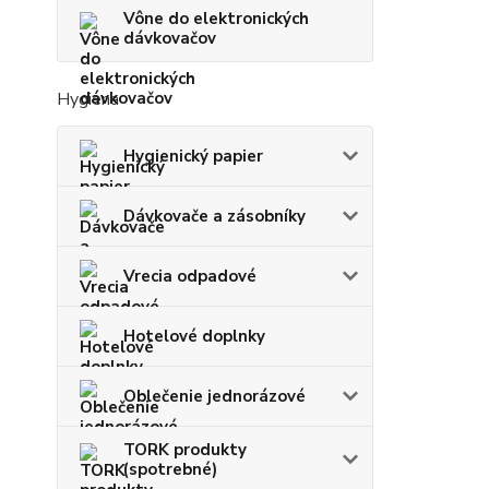
Vône do elektronických
dávkovačov
Hygiena
Hygienický papier
Dávkovače a zásobníky
Vrecia odpadové
Hotelové doplnky
Oblečenie jednorázové
TORK produkty
(spotrebné)