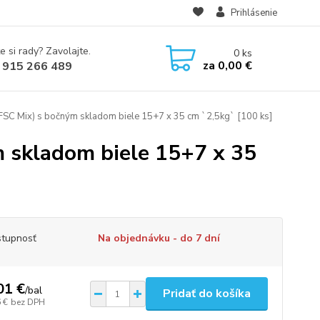
Prihlásenie
e si rady? Zavolajte.
0
ks
za
0,00 €
 915 266 489
FSC Mix) s bočným skladom biele 15+7 x 35 cm `2,5kg` [100 ks]
m skladom biele 15+7 x 35
tupnosť
Na objednávku - do 7 dní
01 €
/
bal
Pridať do košíka
 €
bez DPH