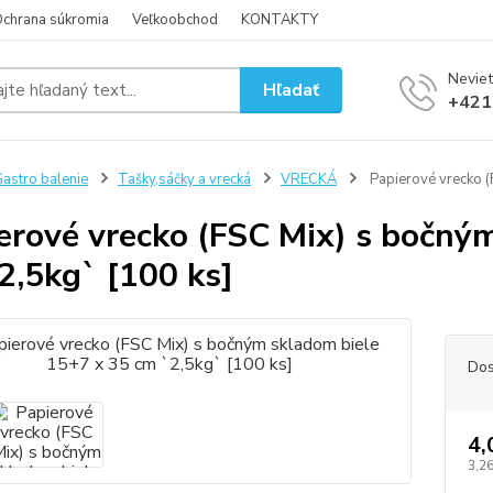
chrana súkromia
Veľkoobchod
KONTAKTY
Neviet
Hľadať
+421
astro balenie
Tašky,sáčky a vrecká
VRECKÁ
Papierové vrecko (
erové vrecko (FSC Mix) s bočný
2,5kg` [100 ks]
Dos
4,
3,26