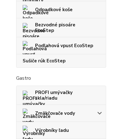
Odpadkové koše
Bezvodné pisoáre
EcoStep
Podlahová vpusť EcoStep
Sušiče rúk EcoStep
Gastro
PROFI umývačky
skla/riadu
Zmäkčovače vody
Výrobníky ľadu