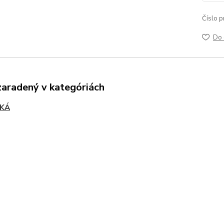
Číslo p
Do 
zaradený v kategóriách
KÁ