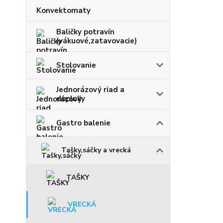
Konvektomaty
Baličky potravín
(vákuové,zatavovacie)
Stolovanie
Jednorázový riad a
doplnky
Gastro balenie
Tašky,sáčky a vrecká
TAŠKY
VRECKÁ