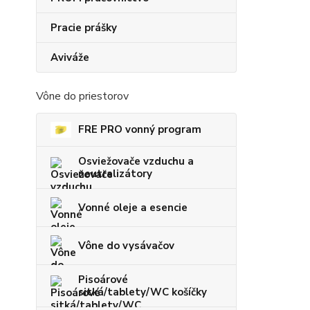
Pracie prášky
Aviváže
Vône do priestorov
FRE PRO vonný program
Osviežovače vzduchu a
neutralizátory
Vonné oleje a esencie
Vône do vysávačov
Pisoárové
sitká/tablety/WC košíčky