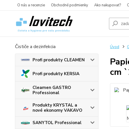
O nás a recenzie
Obchodné podmienky
Ako nakupovať?
O
Čističe a dezinfekcia
Úvod
G
Papi
Profi produkty CLEAMEN
cm `
Profi produkty KERSIA
Cleamen GASTRO
Professional
Produkty KRYSTAL a
nové ekonomy VAKAVO
SANYTOL Professional