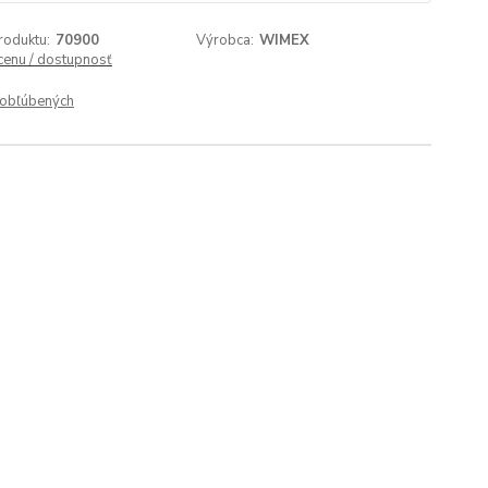
roduktu:
70900
Výrobca:
WIMEX
 cenu / dostupnosť
obľúbených