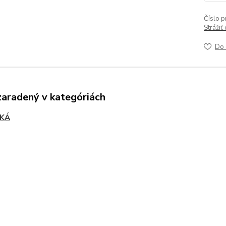
Číslo p
Strážiť
Do 
zaradený v kategóriách
KÁ