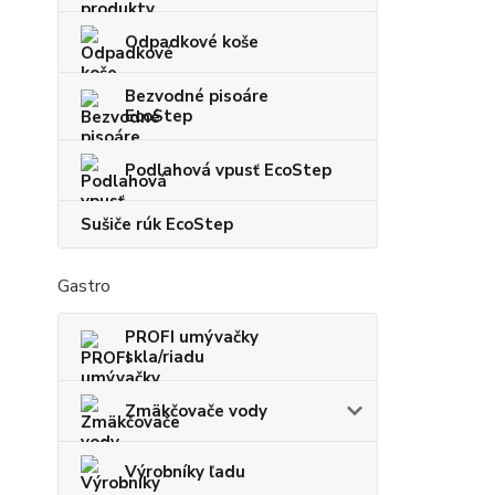
Odpadkové koše
Bezvodné pisoáre
EcoStep
Podlahová vpusť EcoStep
Sušiče rúk EcoStep
Gastro
PROFI umývačky
skla/riadu
Zmäkčovače vody
Výrobníky ľadu