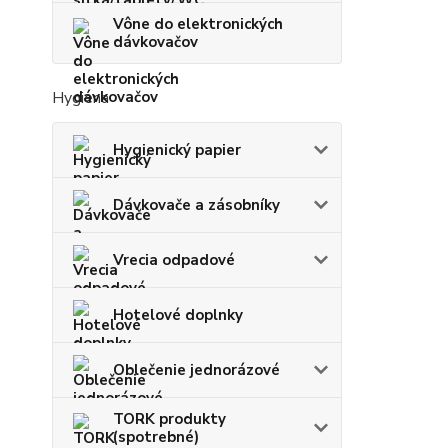
Vône do elektronických
dávkovačov
Hygiena
Hygienický papier
Dávkovače a zásobníky
Vrecia odpadové
Hotelové doplnky
Oblečenie jednorázové
TORK produkty
(spotrebné)