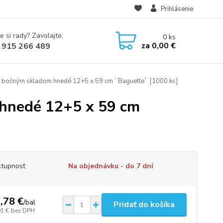
Prihlásenie
e si rady? Zavolajte.
0
ks
za
0,00 €
 915 266 489
s bočným skladom hnedé 12+5 x 59 cm `Baguette` [1000 ks]
 hnedé 12+5 x 59 cm
tupnosť
Na objednávku - do 7 dní
,78 €
/
bal
Pridať do košíka
91 €
bez DPH