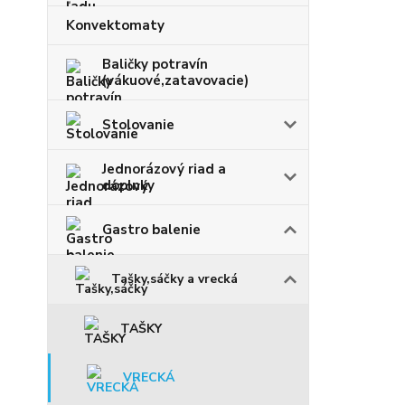
Konvektomaty
Baličky potravín
(vákuové,zatavovacie)
Stolovanie
Jednorázový riad a
doplnky
Gastro balenie
Tašky,sáčky a vrecká
TAŠKY
VRECKÁ