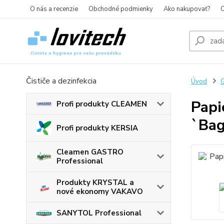
O nás a recenzie
Obchodné podmienky
Ako nakupovať?
O
Čističe a dezinfekcia
Úvod
G
Papi
Profi produkty CLEAMEN
`Bag
Profi produkty KERSIA
Cleamen GASTRO
Professional
Produkty KRYSTAL a
nové ekonomy VAKAVO
SANYTOL Professional