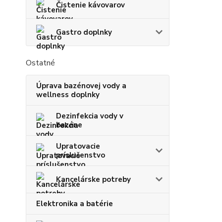
Čistenie kávovarov
Gastro doplnky
Ostatné
Úprava bazénovej vody a
wellness doplnky
Dezinfekcia vody v
bazéne
Upratovacie
príslušenstvo
Kancelárske potreby
Elektronika a batérie