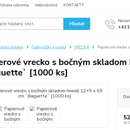
chrana súkromia
Veľkoobchod
KONTAKTY
Neviet
Hľadať
+421
astro balenie
Tašky,sáčky a vrecká
VRECKÁ
Papierové vrecko 
erové vrecko s bočným skladom
uette` [1000 ks]
Dos
52
42,