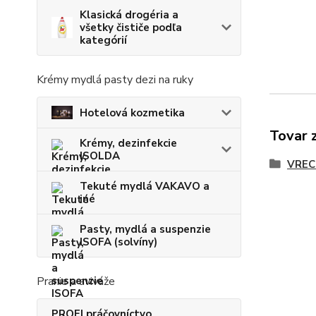
Klasická drogéria a
všetky čističe podľa
kategórií
Krémy mydlá pasty dezi na ruky
Hotelová kozmetika
Tovar 
Krémy, dezinfekcie
ISOLDA
VREC
Tekuté mydlá VAKAVO a
iné
Pasty, mydlá a suspenzie
ISOFA (solvíny)
Pranie a aviváže
PROFI práčovníctvo