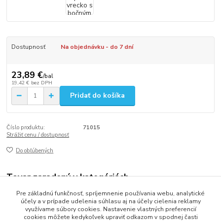
Dostupnosť
Na objednávku - do 7 dní
23,89 €
/
bal
19,42 €
bez DPH
Pridať do košíka
Číslo produktu:
71015
Strážiť cenu / dostupnosť
Do obľúbených
Tovar zaradený v kategóriách
Pre základnú funkčnosť, spríjemnenie používania webu, analytické
VRECKÁ
účely a v prípade udelenia súhlasu aj na účely cielenia reklamy
využívame súbory cookies. Nastavenie vlastných preferencií
cookies môžete kedykoľvek upraviť odkazom v spodnej časti