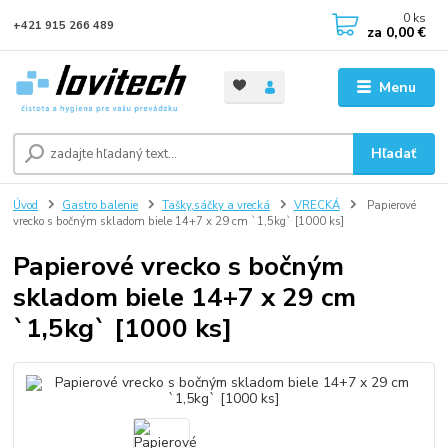
0
ks
+421 915 266 489
za
0,00 €
Menu
Hľadať
Úvod
Gastro balenie
Tašky,sáčky a vrecká
VRECKÁ
Papierové
vrecko s bočným skladom biele 14+7 x 29 cm `1,5kg` [1000 ks]
Papierové vrecko s bočným
skladom biele 14+7 x 29 cm
`1,5kg` [1000 ks]