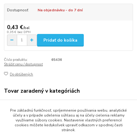
Dostupnosť
Na objednávku - do 7 dní
0,43 €
/
bal
0,35 €
bez DPH
Pridať do košíka
Číslo produktu:
65436
Strážiť cenu / dostupnosť
Do obľúbených
Tovar zaradený v kategóriách
Stolovanie
Pre základnú funkčnosť, spríjemnenie používania webu, analytické
Krajky a rozetky
účely a v prípade udelenia súhlasu aj na účely cielenia reklamy
využívame súbory cookies. Nastavenie vlastných preferencií
cookies môžete kedykoľvek upraviť odkazom v spodnej časti
stránok.