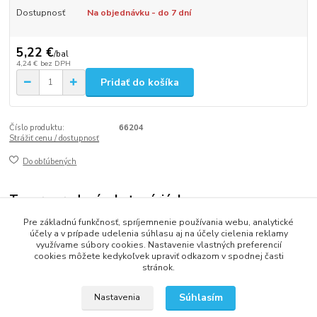
Dostupnosť
Na objednávku - do 7 dní
5,22 €
/
bal
4,24 €
bez DPH
Pridať do košíka
Číslo produktu:
66204
Strážiť cenu / dostupnosť
Do obľúbených
Tovar zaradený v kategóriách
Pre základnú funkčnosť, spríjemnenie používania webu, analytické
Miešadlá a drink dekorácie
účely a v prípade udelenia súhlasu aj na účely cielenia reklamy
využívame súbory cookies. Nastavenie vlastných preferencií
cookies môžete kedykoľvek upraviť odkazom v spodnej časti
stránok.
2013 - 2025 LOVITECH, s.r.o. - Už 12 rokov s Vami...
Súhlasím
Nastavenia