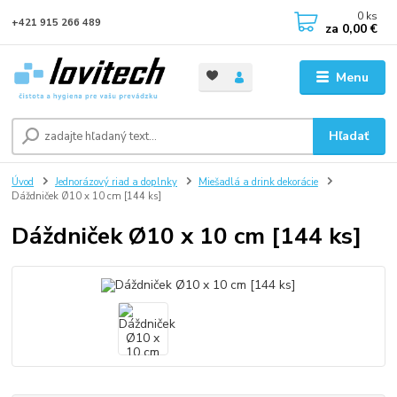
0
ks
+421 915 266 489
za
0,00 €
Menu
Hľadať
Úvod
Jednorázový riad a doplnky
Miešadlá a drink dekorácie
Dáždniček Ø10 x 10 cm [144 ks]
Dáždniček Ø10 x 10 cm [144 ks]