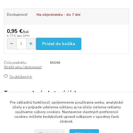
Dostupnosť
Na objednávku - do 7 dní
0,95 €
/
bal
0,77 €
bez DPH
Pridať do košíka
Číslo produktu:
65596
Strážiť cenu / dostupnosť
Do obľúbených
Tovar zaradený v kategóriách
Pre základnú funkčnosť, spríjemnenie používania webu, analytické
CUKRÁRENSKÉ KOŠÍČKY NA PEČENIE
účely a v prípade udelenia súhlasu aj na účely cielenia reklamy
využívame súbory cookies. Nastavenie vlastných preferencií
cookies môžete kedykoľvek upraviť odkazom v spodnej časti
stránok.
2013 - 2025 LOVITECH, s.r.o. - Už 12 rokov s Vami...