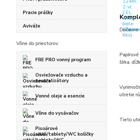
Pracie prášky
Komple
Aviváže
Dočasne 
Vône do priestorov
Papírové 
FRE PRO vonný program
šírka
Osviežovače vzduchu a
neutralizátory
Vynimočné
utretie rú
Vonné oleje a esencie
Vône do vysávačov
Tieto uti
Pisoárové
sitká/tablety/WC košíčky