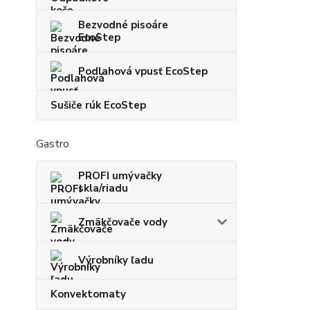
Bezvodné pisoáre
EcoStep
Podlahová vpusť EcoStep
Sušiče rúk EcoStep
Gastro
PROFI umývačky
skla/riadu
Zmäkčovače vody
Výrobníky ľadu
Konvektomaty