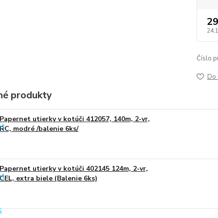
29
24,
Číslo p
Do 
é produkty
Papernet utierky v kotúči 412057, 140m, 2-vr,
RC, modré /balenie 6ks/
Papernet utierky v kotúči 402145 124m, 2-vr,
CEL, extra biele (Balenie 6ks)