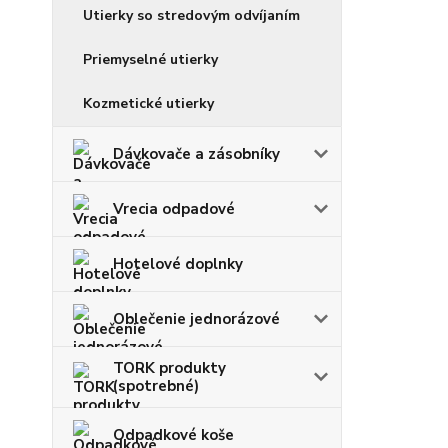
Utierky so stredovým odvíjaním
Priemyselné utierky
Kozmetické utierky
Dávkovače a zásobníky
Vrecia odpadové
Hotelové doplnky
Oblečenie jednorázové
TORK produkty
(spotrebné)
Odpadkové koše