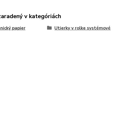
zaradený v kategóriách
nický papier
Utierky v rolke systémové