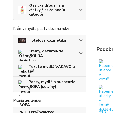
Klasická drogéria a
všetky čističe podľa
kategórií
Krémy mydlá pasty dezi na ruky
Hotelová kozmetika
Podobn
Krémy, dezinfekcie
ISOLDA
Tekuté mydlá VAKAVO a
iné
Pasty, mydlá a suspenzie
ISOFA (solvíny)
Pranie a aviváže
PROFI práčovníctvo