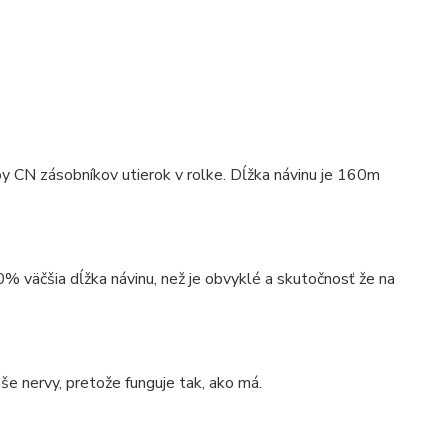
py CN zásobníkov utierok v rolke. Dĺžka návinu je 160m
ení je 6 roliek .
0% väčšia dĺžka návinu, než je obvyklé a skutočnosť že na
aše nervy, pretože funguje tak, ako má.