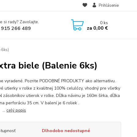
Prihlásenie
e si rady? Zavolajte.
0
ks
za
0,00 €
 915 266 489
 6ks)
tra biele (Balenie 6ks)
e vyradené. Pozrite PODOBNÉ PRODUKTY ako alternatívu.
vé utierky v rolke z kvalitnej 100% celulózy, vhodný pre všetky
N zásobníkov utierok v rolke. Dĺžka návinu je 160m šírka, dĺžka
u na perforáciu 35 cm. V balení je 6 roliek .
.
celý popis
tupnosť
Dlhodobo nedostupné