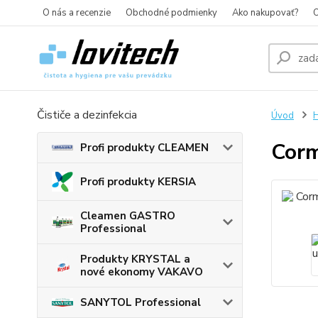
O nás a recenzie
Obchodné podmienky
Ako nakupovať?
O
Čističe a dezinfekcia
Úvod
H
Corm
Profi produkty CLEAMEN
Profi produkty KERSIA
Cleamen GASTRO
Professional
Produkty KRYSTAL a
nové ekonomy VAKAVO
SANYTOL Professional