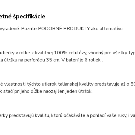
tné špecifikácie
vyradené. Pozrite PODOBNÉ PRODUKTY ako alternatívu.
utierky v rolke z kvalitnej 100% celulózy, vhodný pre všetky ty
, dĺžka útržku na perforáciu 35 cm. V bal
 vlastnosti týchto utierok talianskej kvality predstavuje až o 5
k stačí pri jeho dĺžke naozaj len jeden útržok.
erky predstavujú kvalitu, ktorú očakáváte a pohladí vaše ruky, i v