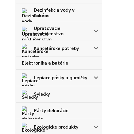
Dezinfekcia vody v
bazéne
Upratovacie
príslušenstvo
Kancelárske potreby
Elektronika a batérie
Lepiace pásky a gumičky
Sviečky
Párty dekorácie
Ekologické produkty