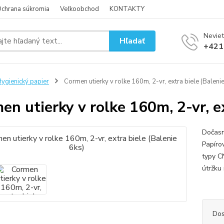
chrana súkromia
Veľkoobchod
KONTAKTY
Neviet
Hľadať
+421
ygienický papier
Cormen utierky v rolke 160m, 2-vr, extra biele (Balenie
en utierky v rolke 160m, 2-vr, ex
Dočasn
Papíro
typy C
útržk
..
Dos