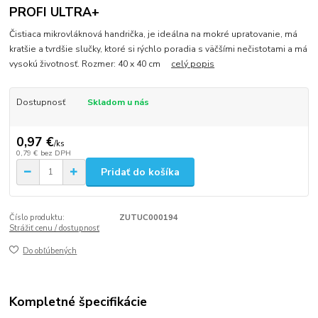
PROFI ULTRA+
​Čistiaca mikrovláknová handrička, je ideálna na mokré upratovanie, má
kratšie a tvrdšie slučky, ktoré si rýchlo poradia s väčšími nečistotami a má
vysokú životnosť. Rozmer: 40 x 40 cm
celý popis
Dostupnosť
Skladom u nás
0,97 €
/
ks
0,79 €
bez DPH
Pridať do košíka
Číslo produktu:
ZUTUC000194
Strážiť cenu / dostupnosť
Do obľúbených
Kompletné špecifikácie