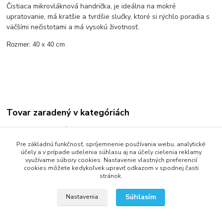
​Čistiaca mikrovláknová handrička, je ideálna na mokré
upratovanie, má kratšie a tvrdšie slučky, ktoré si rýchlo poradia s
väčšími nečistotami a má vysokú životnosť.
Rozmer: 40 x 40 cm
Tovar zaradený v kategóriách
Upratovacie príslušenstvo
Pre základnú funkčnosť, spríjemnenie používania webu, analytické
Utierky a handry
účely a v prípade udelenia súhlasu aj na účely cielenia reklamy
využívame súbory cookies. Nastavenie vlastných preferencií
cookies môžete kedykoľvek upraviť odkazom v spodnej časti
stránok.
2013 - 2025 LOVITECH, s.r.o. - Už 12 rokov s Vami...
Súhlasím
Nastavenia