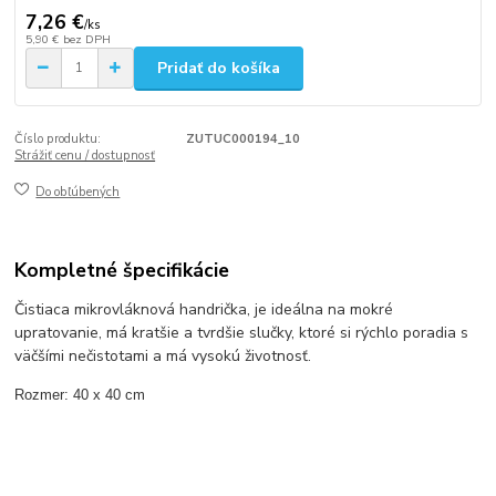
7,26 €
/
ks
5,90 €
bez DPH
Pridať do košíka
Číslo produktu:
ZUTUC000194_10
Strážiť cenu / dostupnosť
Do obľúbených
Kompletné špecifikácie
​Čistiaca mikrovláknová handrička, je ideálna na mokré
upratovanie, má kratšie a tvrdšie slučky, ktoré si rýchlo poradia s
väčšími nečistotami a má vysokú životnosť.
Rozmer: 40 x 40 cm