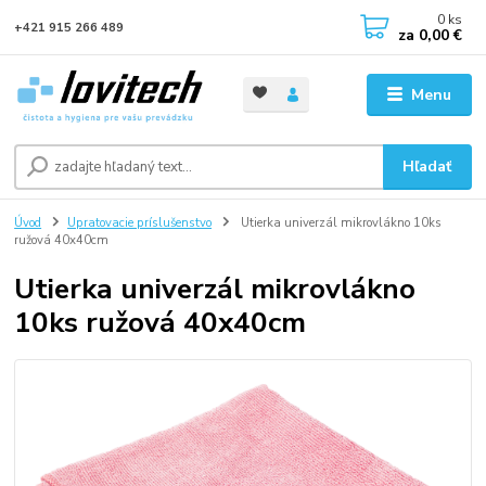
0
ks
+421 915 266 489
za
0,00 €
Menu
Hľadať
Úvod
Upratovacie príslušenstvo
Utierka univerzál mikrovlákno 10ks
ružová 40x40cm
Utierka univerzál mikrovlákno
10ks ružová 40x40cm