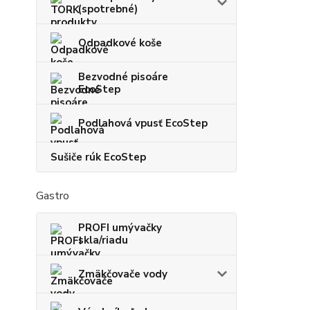
(spotrebné)
Odpadkové koše
Bezvodné pisoáre
EcoStep
Podlahová vpusť EcoStep
Sušiče rúk EcoStep
Gastro
PROFI umývačky
skla/riadu
Zmäkčovače vody