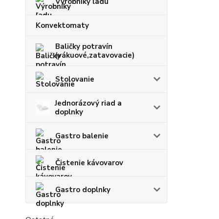
Výrobníky ľadu
Konvektomaty
Baličky potravín
(vákuové,zatavovacie)
Stolovanie
Jednorázový riad a
doplnky
Gastro balenie
Čistenie kávovarov
Gastro doplnky