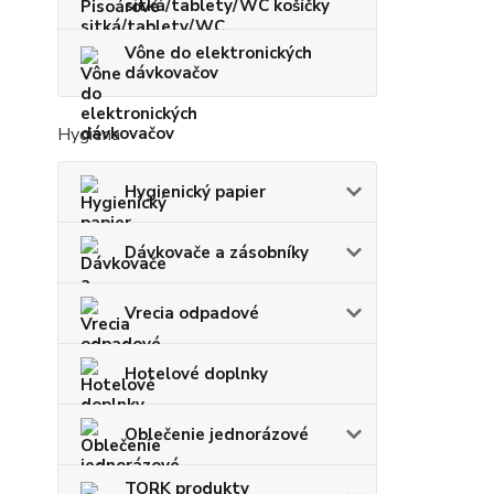
sitká/tablety/WC košíčky
Vône do elektronických
dávkovačov
Hygiena
Hygienický papier
Dávkovače a zásobníky
Vrecia odpadové
Hotelové doplnky
Oblečenie jednorázové
TORK produkty