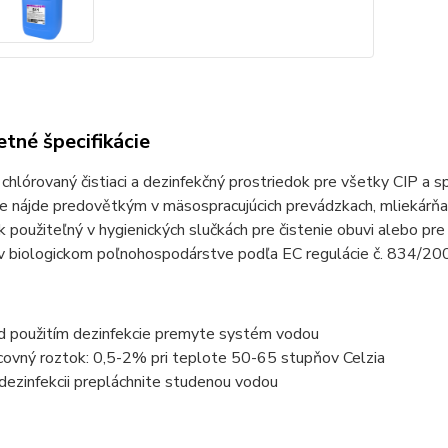
tné špecifikácie
 chlórovaný čistiaci a dezinfekčný prostriedok pre všetky CIP a 
ie nájde predovětkým v mäsospracujúcich prevádzkach, mliekárň
k použiteľný v hygienických slučkách pre čistenie obuvi alebo pr
 v biologickom poľnohospodárstve podľa EC regulácie č. 834/20
d použitím dezinfekcie premyte systém vodou
covný roztok: 0,5-2% pri teplote 50-65 stupňov Celzia
dezinfekcii prepláchnite studenou vodou