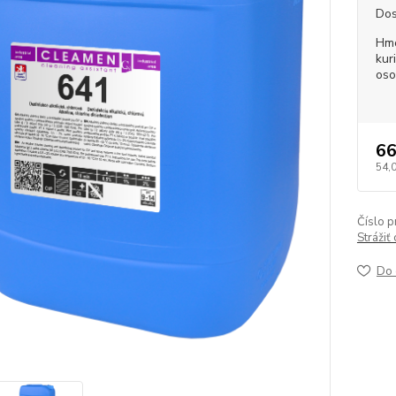
Dos
Hmo
kur
oso
66
54,
Číslo p
Strážiť
Do 