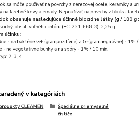
ok sa môže používať na povrchy z nerezovej ocele, keramiky a 
ý na farebné kovy a emaily. Nepoužívať na povrchy z hliníka, fare
dok obsahuje nasledujúce účinné biocídne látky (g / 100 g 
sodný, obsah voľného chlóru (EC: 231-668-3): 2,25 g
m účinku:
dne - na baktérie G+ (grampozitívne) a G-(gramnegatívne) - 1% /
e - na vegetatívne bunky a na spóry - 1% / 10 min.
yp: 2, 3, 4
zaradený v kategóriách
i produkty CLEAMEN
Špeciálne priemyselné
čističe