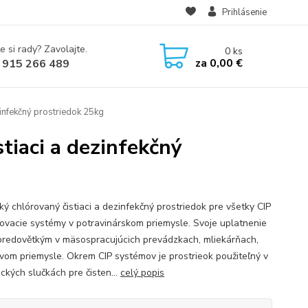
Prihlásenie
e si rady? Zavolajte.
0
ks
za
0,00 €
 915 266 489
zinfekčný prostriedok 25kg
tiaci a dezinfekčný
ký chlórovaný čistiaci a dezinfekčný prostriedok pre všetky CIP
jovacie systémy v potravinárskom priemysle. Svoje uplatnenie
predovětkým v mäsospracujúcich prevádzkach, mliekárňach,
vom priemysle. Okrem CIP systémov je prostrieok použiteľný v
ckých slučkách pre čisten...
celý popis