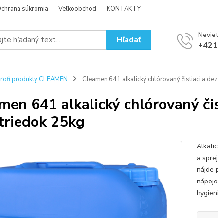
chrana súkromia
Veľkoobchod
KONTAKTY
Neviet
Hľadať
+421
rofi produkty CLEAMEN
Cleamen 641 alkalický chlórovaný čistiaci a de
men 641 alkalický chlórovaný čis
triedok 25kg
Alkalic
a spre
nájde 
nápojo
hygieni