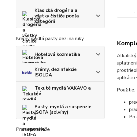
Klasická drogéria a
všetky čističe podľa
kategórií
Krémy mydlá pasty dezi na ruky
Komple
Hotelová kozmetika
Alkalický
uplatnen
Krémy, dezinfekcie
prostrieo
ISOLDA
aplikáciu
Tekuté mydlá VAKAVO a
Použitie:
iné
pre
Pasty, mydlá a suspenzie
pra
ISOFA (solvíny)
Po 
Pranie a aviváže