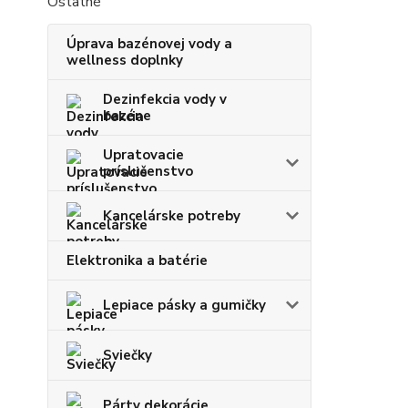
Ostatné
Úprava bazénovej vody a
wellness doplnky
Dezinfekcia vody v
bazéne
Upratovacie
príslušenstvo
Kancelárske potreby
Elektronika a batérie
Lepiace pásky a gumičky
Sviečky
Párty dekorácie