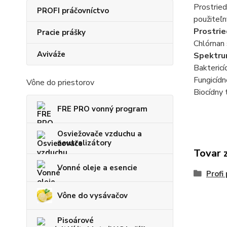
Prostried
PROFI práčovníctvo
použiteľn
Prostrie
Pracie prášky
Chlórnan 
Aviváže
Spektru
Baktericí
Fungicídn
Vône do priestorov
Biocídny t
FRE PRO vonný program
Osviežovače vzduchu a
neutralizátory
Tovar 
Vonné oleje a esencie
Prof
Vône do vysávačov
Pisoárové