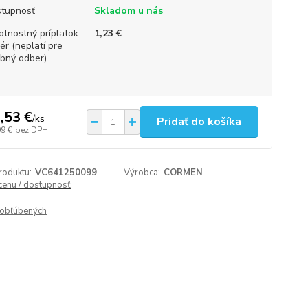
tupnosť
Skladom u nás
tnostný príplatok
1,23 €
iér (neplatí pre
bný odber)
,53 €
/
ks
Pridať do košíka
09 €
bez DPH
roduktu:
VC641250099
Výrobca:
CORMEN
 cenu / dostupnosť
obľúbených