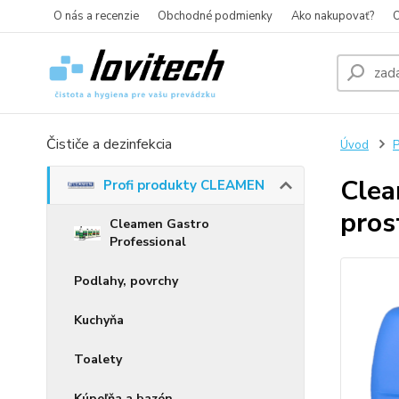
O nás a recenzie
Obchodné podmienky
Ako nakupovať?
O
Čističe a dezinfekcia
Úvod
P
Clea
Profi produkty CLEAMEN
pros
Cleamen Gastro
Professional
Podlahy, povrchy
Kuchyňa
Toalety
Kúpeľňa a bazén