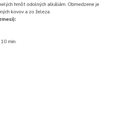
umelých hmôt odolných alkáliám. Obmedzene je
bných kovov a zo železa.
zmesi):
 10 min.