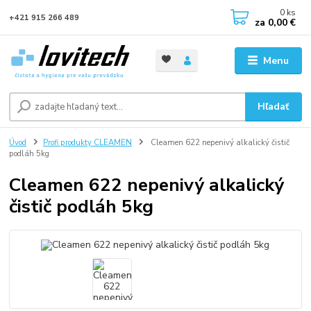
0
ks
+421 915 266 489
za
0,00 €
Menu
Hľadať
Úvod
Profi produkty CLEAMEN
Cleamen 622 nepenivý alkalický čistič
podláh 5kg
Cleamen 622 nepenivý alkalický
čistič podláh 5kg