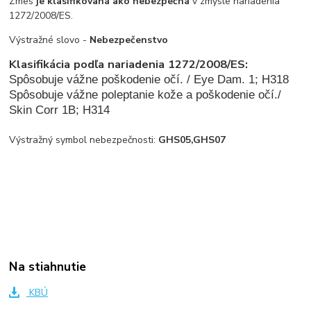
Zmes
je klasifikovaná ako nebezpečná
v zmysle nariadenia
1272/2008/ES.
Výstražné slovo -
Nebezpečenstvo
Klasifikácia podľa nariadenia 1272/2008/ES:
Spôsobuje vážne poškodenie očí. / Eye Dam. 1; H318
Spôsobuje vážne poleptanie kože a poškodenie
očí.
/
Skin Corr 1B; H314
Výstražný symbol nebezpečnosti:
GHS05,GHS07
Na stiahnutie
KBÚ