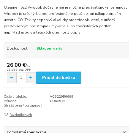
Cleamen 622 Výrobok dočasne nie je možné predávať širokej verejnosti.
Výrobok je určený iba pre profesionálne použitie, pri nákupe prosím
uveďte IČO. Tekutý nepenivý alkalický prostriedok, který je určený
predovšetkým pre strojné umývanie silno znečistěných podláh,
napríklad aj od syntetických olej...
celý popis
Dostupnosť
Skladom u nás
26,00 €
/
ks
21,14 €
bez DPH
Pridať do košíka
Číslo produktu:
VC622050099
Výrobca:
CORMEN
Strážiť cenu / dostupnosť
Do obľúbených
Kompletné špecifikácie