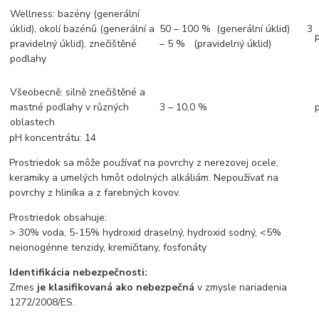
Wellness: bazény (generální
úklid), okolí bazénů (generální a
50 – 100 % (generální úklid) 3
pravidelný úklid), znečištěné
– 5 % (pravidelný úklid)
podlahy
Všeobecně: silně znečištěné a
mastné podlahy v různých
3 – 10,0 %
oblastech
pH koncentrátu: 14
Prostriedok sa môže používať na povrchy z nerezovej ocele,
keramiky a umelých hmôt odolných alkáliám. Nepoužívať na
povrchy z hliníka a z farebných kovov.
Prostriedok obsahuje:
> 30% voda, 5-15% hydroxid draselný, hydroxid sodný, <5%
neionogénne tenzidy, kremičitany, fosfonáty
Identifikácia nebezpečnosti:
Zmes
je klasifikovaná ako nebezpečná
v zmysle nariadenia
1272/2008/ES.