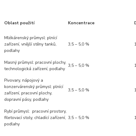
Oblast použití
Koncentrace
Mlékárenský průmysl: plnící
zařízení, vnější stěny tanků,
3,5 – 5,0 %
podlahy
Masný průmysl: pracovní plochy,
3,5 – 5,0 %
technologická zařízení, podlahy
Pivovary, nápojový a
konzervárenský průmysl: plnící
3,5 – 5,0 %
zařízení, pracovní plochy,
dopravní pásy, podlahy
Rybí průmysl: pracovní prostory,
filetovací stoly, chladící zařízení,
3,5 – 5,0 %
podlahy