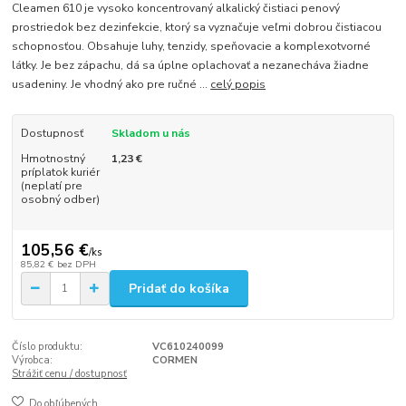
Cleamen 610 je vysoko koncentrovaný alkalický čistiaci penový
prostriedok bez dezinfekcie, ktorý sa vyznačuje veľmi dobrou čistiacou
schopnosťou. Obsahuje luhy, tenzidy, speňovacie a komplexotvorné
látky. Je bez zápachu, dá sa úplne oplachovať a nezanecháva žiadne
usadeniny. Je vhodný ako pre ručné ...
celý popis
Dostupnosť
Skladom u nás
Hmotnostný
1,23 €
príplatok kuriér
(neplatí pre
osobný odber)
105,56 €
/
ks
85,82 €
bez DPH
Pridať do košíka
Číslo produktu:
VC610240099
Výrobca:
CORMEN
Strážiť cenu / dostupnosť
Do obľúbených