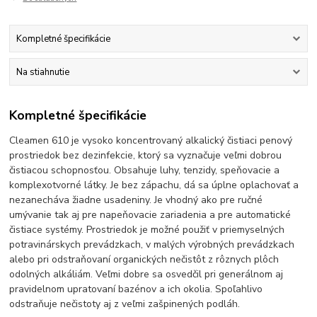
Kompletné špecifikácie
Na stiahnutie
Kompletné špecifikácie
Cleamen 610 je vysoko koncentrovaný alkalický čistiaci penový
prostriedok bez dezinfekcie, ktorý sa vyznačuje veľmi dobrou
čistiacou schopnosťou. Obsahuje luhy, tenzidy, speňovacie a
komplexotvorné látky. Je bez zápachu, dá sa úplne oplachovať a
nezanecháva žiadne usadeniny. Je vhodný ako pre ručné
umývanie tak aj pre napeňovacie zariadenia a pre automatické
čistiace systémy. Prostriedok je možné použiť v priemyselných
potravinárskych prevádzkach, v malých výrobných prevádzkach
alebo pri odstraňovaní organických nečistôt z rôznych plôch
odolných alkáliám. Veľmi dobre sa osvedčil pri generálnom aj
pravidelnom upratovaní bazénov a ich okolia. Spoľahlivo
odstraňuje nečistoty aj z veľmi zašpinených podláh.