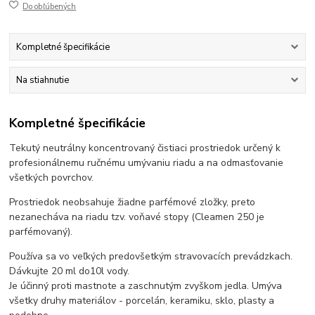
Do obľúbených
Kompletné špecifikácie
Na stiahnutie
Kompletné špecifikácie
Tekutý
neutrálny koncentrovaný čistiaci prostriedok určený k
profesionálnemu ručnému umývaniu riadu a na odmasťovanie
všetkých povrchov.
Prostriedok neobsahuje žiadne parfémové zložky, preto
nezanecháva na riadu tzv. voňavé stopy (Cleamen 250 je
parfémovaný).
Používa sa vo veľkých predovšetkým stravovacích prevádzkach.
Dávkujte 20 ml do10l vody.
Je účinný proti mastnote a zaschnutým zvyškom jedla. Umýva
všetky druhy materiálov - porcelán, keramiku, sklo, plasty a