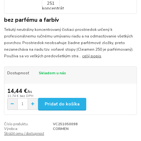
bez parfému a farbív
Tekutý neutrálny koncentrovaný čistiaci prostriedok určený k
profesionálnemu ručnému umývaniu riadu a na odmasťovanie všetkých
povrchov. Prostriedok neobsahuje žiadne parfémové zložky, preto
nezanecháva na riadu tzv. voňavé stopy (Cleamen 250 je parfémovaný).
Používa sa vo veľkých predovšetkým stra...
celý popis
Dostupnosť
Skladom u nás
14,44 €
/
ks
11,74 €
bez DPH
Pridať do košíka
Číslo produktu:
VC251050098
Výrobca:
CORMEN
Strážiť cenu / dostupnosť