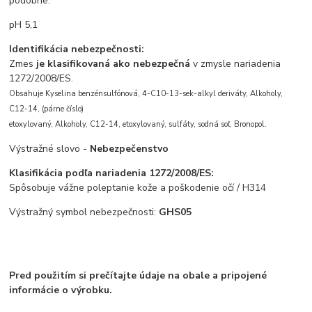
podobne.
pH 5,1
Identifikácia nebezpečnosti:
Zmes
je klasifikovaná ako nebezpečná
v zmysle nariadenia
1272/2008/ES.
Obsahuje Kyselina benzénsulfónová, 4-C10-13-sek-alkyl deriváty, Alkoholy,
C12-14, (párne číslo)
etoxylovaný, Alkoholy, C12-14, etoxylovaný, sulfáty, sodná soľ, Bronopol.
Výstražné slovo -
Nebezpečenstvo
Klasifikácia podľa nariadenia 1272/2008/ES:
Spôsobuje vážne poleptanie kože a poškodenie
očí
/
H314
Výstražný symbol nebezpečnosti:
GHS05
Pred použitím si prečítajte údaje na obale a pripojené
informácie o výrobku.