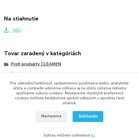
Na stiahnutie
KBÚ
Tovar zaradený v kategóriách
Profi produkty CLEAMEN
Kuchyňa
Pre základnú funkčnosť, spríjemnenie používania webu, analytické
Kuchyňa
účely a v prípade udelenia súhlasu aj na účely cielenia reklamy
využívame súbory cookies. Nastavenie vlastných preferencií
cookies môžete kedykoľvek upraviť odkazom v spodnej časti
stránok.
2013 - 2025 LOVITECH, s.r.o. - Už 12 rokov s Vami...
Súhlasím
Nastavenia
Súhlas môžete odmietnuť
tu
.