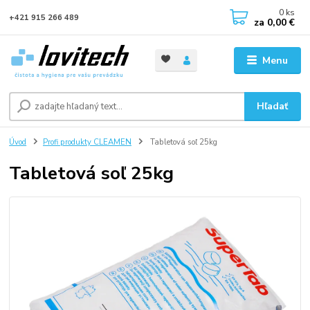
0
ks
+421 915 266 489
za
0,00 €
Menu
Hľadať
Úvod
Profi produkty CLEAMEN
Tabletová soľ 25kg
Tabletová soľ 25kg