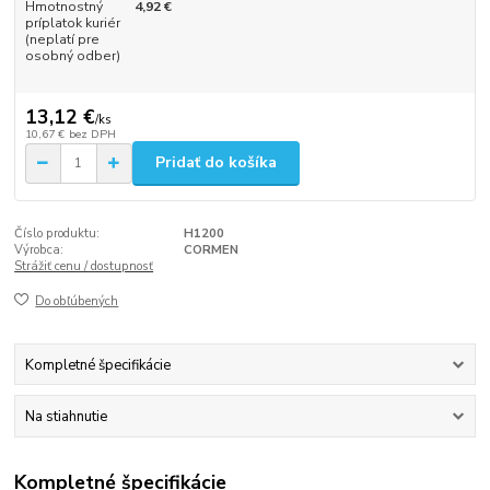
Hmotnostný
4,92 €
príplatok kuriér
(neplatí pre
osobný odber)
13,12 €
/
ks
10,67 €
bez DPH
Pridať do košíka
Číslo produktu:
H1200
Výrobca:
CORMEN
Strážiť cenu / dostupnosť
Do obľúbených
Kompletné špecifikácie
Na stiahnutie
Kompletné špecifikácie