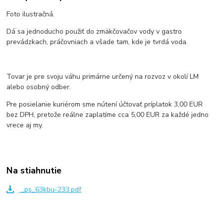
Foto ilustračná.
Dá sa jednoducho použiť do zmäkčovačov vody v gastro
prevádzkach, práčovniach a všade tam, kde je tvrdá voda.
Tovar je pre svoju váhu primárne určený na rozvoz v okolí LM
alebo osobný odber.
Pre posielanie kuriérom sme nútení účtovať príplatok 3,00 EUR
bez DPH, pretože reálne zaplatíme cca 5,00 EUR za každé jedno
vrece aj my.
Na stiahnutie
_ps_63kbu-233.pdf