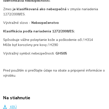
Identifikácia nebezpečnosti:
Zmes
je klasifikovaná ako nebezpečná
v zmysle nariadenia
1272/2008/ES.
Výstražné slovo -
Nebezpečenstvo
Klasifikácia podľa nariadenia 1272/2008/ES:
Spôsobuje vážne poleptanie kože a poškodenie
očí
/ H314
Môže byť korozívny pre kovy / H290
Výstražný symbol nebezpečnosti:
GHS05
Pred použitím si prečítajte údaje na obale a pripojené informácie o
výrobku.​
Na stiahnutie
KBÚ