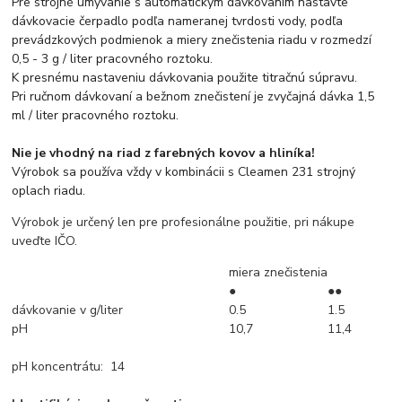
Pre strojné umývanie s automatickým dávkovaním nastavte
dávkovacie čerpadlo podľa nameranej tvrdosti vody, podľa
prevádzkových podmienok a miery znečistenia riadu v rozmedzí
0,5 - 3 g / liter pracovného roztoku.
K presnému nastaveniu dávkovania použite titračnú súpravu.
Pri ručnom dávkovaní a bežnom znečistení je zvyčajná dávka 1,5
ml / liter pracovného roztoku.
Nie je vhodný na riad z farebných kovov a hliníka!
Výrobok sa používa vždy v kombinácii s Cleamen 231 strojný
oplach riadu.
Výrobok je určený len pre profesionálne použitie, pri nákupe
uveďte IČO.
miera znečistenia
●
●●
dávkovanie v g/liter
0.5
1.5
pH
10,7
11,4
pH koncentrátu: 14