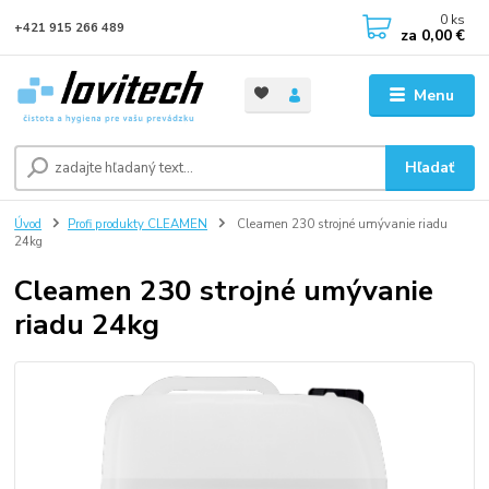
0
ks
+421 915 266 489
za
0,00 €
Menu
Hľadať
Úvod
Profi produkty CLEAMEN
Cleamen 230 strojné umývanie riadu
24kg
Cleamen 230 strojné umývanie
riadu 24kg