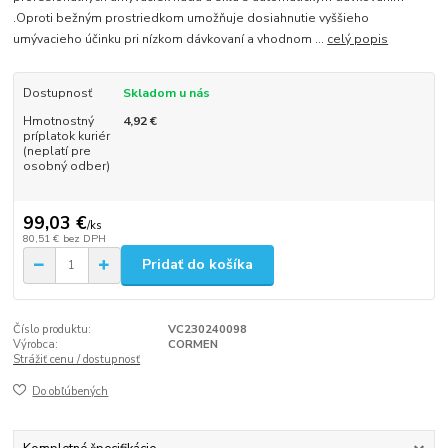
.Oproti bežným prostriedkom umožňuje dosiahnutie vyššieho
umývacieho účinku pri nízkom dávkovaní a vhodnom ...
celý popis
Dostupnosť
Skladom u nás
Hmotnostný
4,92 €
príplatok kuriér
(neplatí pre
osobný odber)
99,03 €
/
ks
80,51 €
bez DPH
Pridať do košíka
Číslo produktu:
VC230240098
Výrobca:
CORMEN
Strážiť cenu / dostupnosť
Do obľúbených