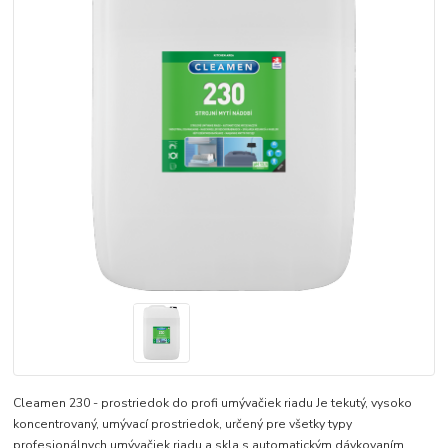
Cleamen 230 - prostriedok do profi umývačiek riadu Je tekutý, vysoko
koncentrovaný, umývací prostriedok, určený pre všetky typy
profesionálnych umývačiek riadu a skla s automatickým dávkovaním