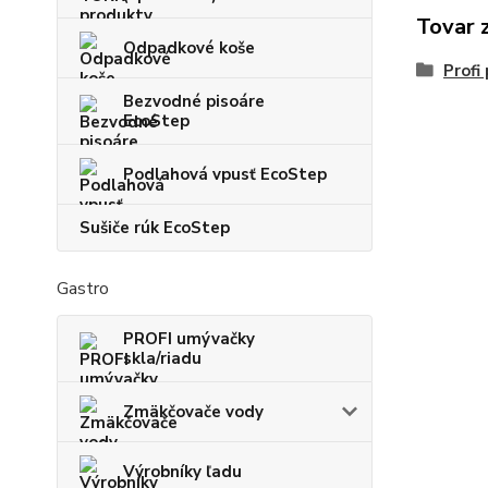
Tovar 
Odpadkové koše
Prof
Bezvodné pisoáre
EcoStep
Podlahová vpusť EcoStep
Sušiče rúk EcoStep
Gastro
PROFI umývačky
skla/riadu
Zmäkčovače vody
Výrobníky ľadu