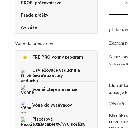
PROFI práčovníctvo
d
Pracie prášky
Aviváže
pH koncen
Vône do priestorov
Zoznam ne
Nerozprašu
FRE PRO vonný program
Vždy sa riaď
Osviežovače vzduchu a
neutralizátory
Identifik
Vonné oleje a esencie
Zmes
je 
Výstražné
Vône do vysávačov
Klasifiká
Pisoárové
H226 Veľm
sitká/tablety/WC košíčky