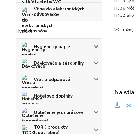
H319 Spôs
H336 Môže
Vône do elektronických
dávkovačov
H412 Škod
Výstražný
Hygiena
Hygienický papier
Dávkovače a zásobníky
Vrecia odpadové
Na sti
Hotelové doplnky
_ps_
Oblečenie jednorázové
TORK produkty
(spotrebné)