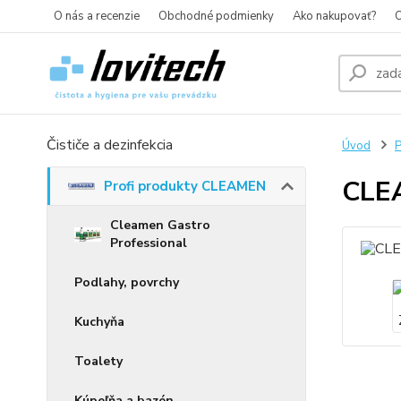
O nás a recenzie
Obchodné podmienky
Ako nakupovať?
O
Čističe a dezinfekcia
Úvod
P
CLE
Profi produkty CLEAMEN
Cleamen Gastro
Professional
Podlahy, povrchy
Kuchyňa
Toalety
Kúpeľňa a bazén