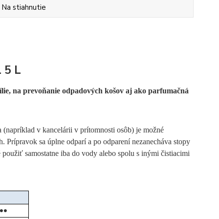
Na stiahnutie
 5 L
xtílie, na prevoňanie odpadových košov aj ako parfumačná
 (napríklad v kancelárii v prítomnosti osôb) je možné
. Prípravok sa úplne odparí a po odparení nezanecháva stopy
použiť samostatne iba do vody alebo spolu s inými čistiacimi
●●