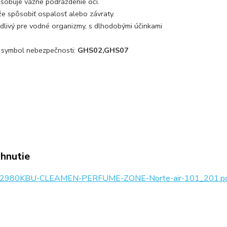
obuje vážne podráždenie očí.
 spôsobiť ospalosť alebo závraty.
livý pre vodné organizmy, s dlhodobými účinkami
 symbol nebezpečnosti:
GHS02,GHS07
ahnutie
2980KBU-CLEAMEN-PERFUME-ZONE-Norte-air-101_201.p