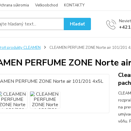
chrana súkromia
Veľkoobchod
KONTAKTY
Neviet
Hľadať
+421
rofi produkty CLEAMEN
CLEAMEN PERFUME ZONE Norte air 101/201 4
AMEN PERFUME ZONE Norte air
Clea
pach
CLEAM
rozpraš
na pre
umývac
vôňu. P