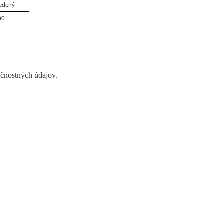
iedený
30
ečnostných údajov.