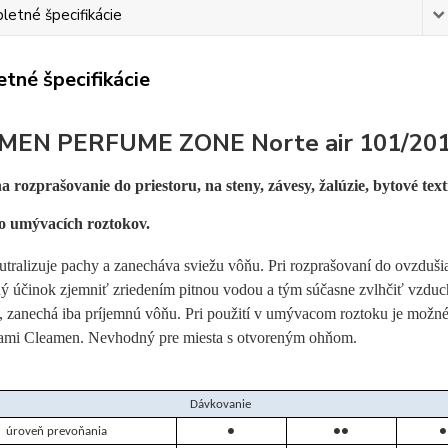
etné špecifikácie
tné špecifikácie
MEN PERFUME ZONE Norte air 101/201
 rozprašovanie do priestoru, na steny, závesy, žalúzie, bytové te
o umývacích roztokov.​
tralizuje pachy a zanecháva sviežu vôňu. Pri rozprašovaní do ovzdušia
ý účinok zjemniť zriedením pitnou vodou a tým súčasne zvlhčiť vzduch
, zanechá iba príjemnú vôňu. Pri použití v umývacom roztoku je možné 
kami Cleamen. Nevhodný pre miesta s otvoreným ohňom.
Dávkovanie
úroveň prevoňania
●
●●
●