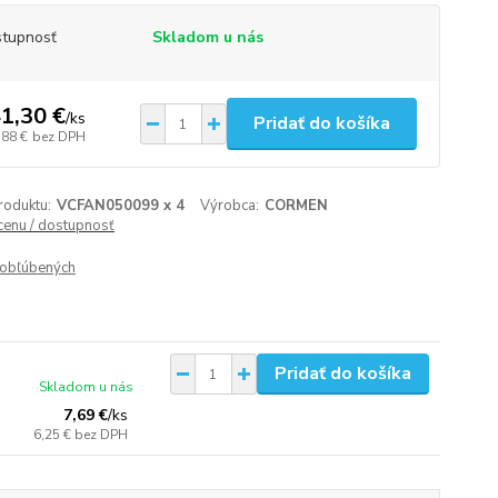
tupnosť
Skladom u nás
1,30 €
/
ks
Pridať do košíka
,88 €
bez DPH
roduktu:
VCFAN050099 x 4
Výrobca:
CORMEN
 cenu / dostupnosť
obľúbených
Pridať do košíka
Skladom u nás
7,69 €
/
ks
6,25 €
bez DPH