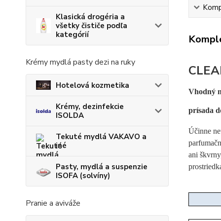
Kompl
Klasická drogéria a
všetky čističe podľa
kategórií
Komple
Krémy mydlá pasty dezi na ruky
CLEA
Hotelová kozmetika
Vhodný na
Krémy, dezinfekcie
prísada d
ISOLDA
Účinne neu
Tekuté mydlá VAKAVO a
parfumačn
iné
ani škvrny
Pasty, mydlá a suspenzie
prostried
ISOFA (solvíny)
Pranie a aviváže