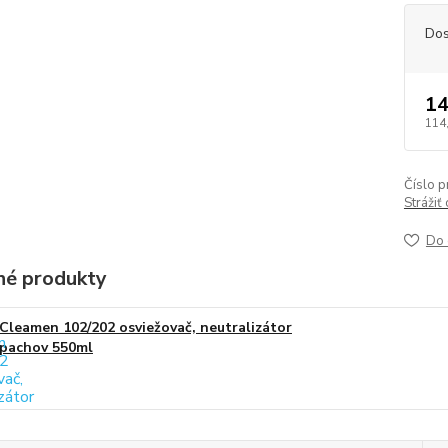
Dos
14
114
Číslo p
Strážiť
Do 
é produkty
Cleamen 102/202 osviežovač, neutralizátor
pachov 550ml