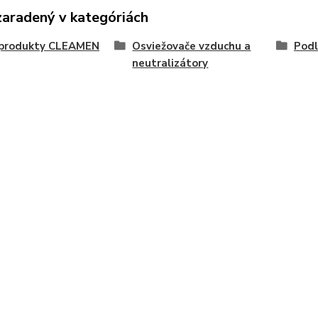
zaradený v kategóriách
i produkty CLEAMEN
Osviežovače vzduchu a
Podl
neutralizátory