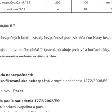
o rozprašovača ml / 1 l
200
400
ner
do vedra ml/10 l​
4
10
trátu: 6-7
bezpečných látok a zásady bezpečnosti práce sú súčasťou Karty bezp
jte do otvoreného ohňa! Prípravok obsahuje prchavé a horľavé látky.
te informáciami uvedenými na etikete výrobku.
ácia nebezpečnosti:
klasifikovaná ako nebezpečná
v zmysle nariadenia 1272/2008/ES.
 slovo -
Pozor
cia podľa nariadenia 1272/2008/ES:
i horľavá kvapalina a pary.