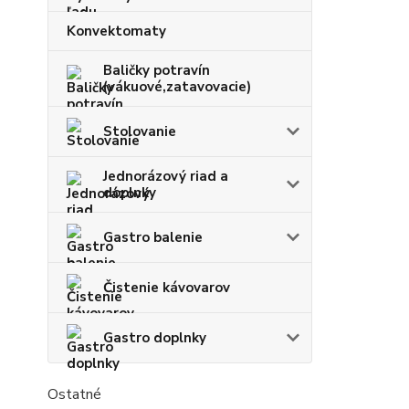
Konvektomaty
Baličky potravín
(vákuové,zatavovacie)
Stolovanie
Jednorázový riad a
doplnky
Gastro balenie
Čistenie kávovarov
Gastro doplnky
Ostatné