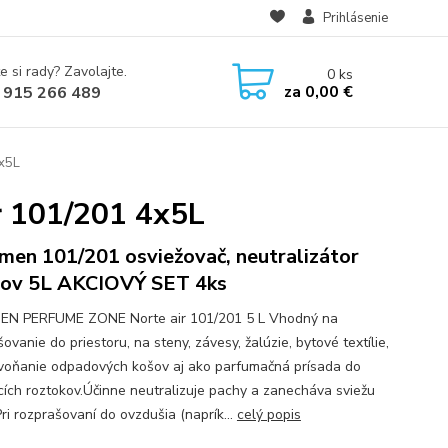
Prihlásenie
e si rady? Zavolajte.
0
ks
za
0,00 €
 915 266 489
x5L
 101/201 4x5L
men 101/201 osviežovač, neutralizátor
ov 5L AKCIOVÝ SET 4ks
EN PERFUME ZONE Norte air 101/201 5 L Vhodný na
ovanie do priestoru, na steny, závesy, žalúzie, bytové textílie,
voňanie odpadových košov aj ako parfumačná prísada do
ích roztokov.​ Účinne neutralizuje pachy a zanecháva sviežu
ri rozprašovaní do ovzdušia (naprík...
celý popis