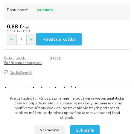
Dostupnosť
Skladom
0,68 €
/
bal
0,55 €
bez DPH
Pridať do košíka
Číslo produktu:
37308
Strážiť cenu / dostupnosť
Do obľúbených
Tovar zaradený v kategóriách
Pre základnú funkčnosť, spríjemnenie používania webu, analytické
Sviečky
účely a v prípade udelenia súhlasu aj na účely cielenia reklamy
využívame súbory cookies. Nastavenie vlastných preferencií
cookies môžete kedykoľvek upraviť odkazom v spodnej časti
stránok.
2013 - 2025 LOVITECH, s.r.o. - Už 12 rokov s Vami...
Súhlasím
Nastavenia