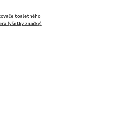
ovače toaletného
era (všetky značky)