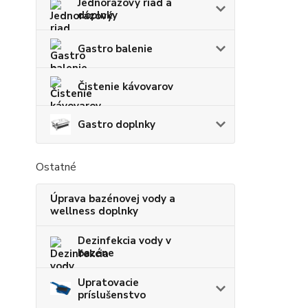
Jednorázový riad a
doplnky
Gastro balenie
Čistenie kávovarov
Gastro doplnky
Ostatné
Úprava bazénovej vody a
wellness doplnky
Dezinfekcia vody v
bazéne
Upratovacie
príslušenstvo