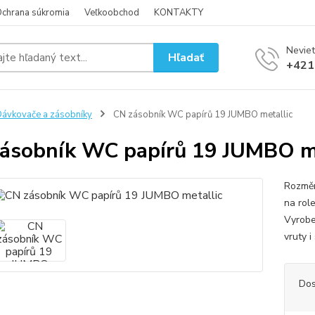
chrana súkromia
Veľkoobchod
KONTAKTY
Neviet
Hľadať
+421
ávkovače a zásobníky
CN zásobník WC papírů 19 JUMBO metallic
ásobník WC papírů 19 JUMBO me
Rozměr
na rol
Vyrobe
vruty 
Dos