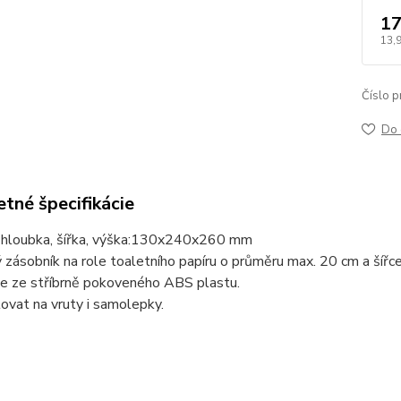
17
13,
Číslo p
Do 
tné špecifikácie
loubka, šířka, výška:
130x240x260 mm
zásobník na role toaletního papíru o průměru max. 20 cm a šířc
je ze stříbrně pokoveného ABS plastu.
vat na vruty i samolepky.