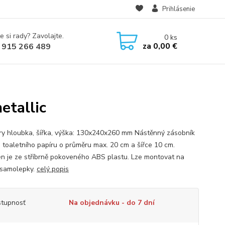
Prihlásenie
e si rady? Zavolajte.
0
ks
za
0,00 €
 915 266 489
tallic
y hloubka, šířka, výška: 130x240x260 mm Nástěnný zásobník
e toaletního papíru o průměru max. 20 cm a šířce 10 cm.
n je ze stříbrně pokoveného ABS plastu. Lze montovat na
i samolepky.
celý popis
tupnosť
Na objednávku - do 7 dní