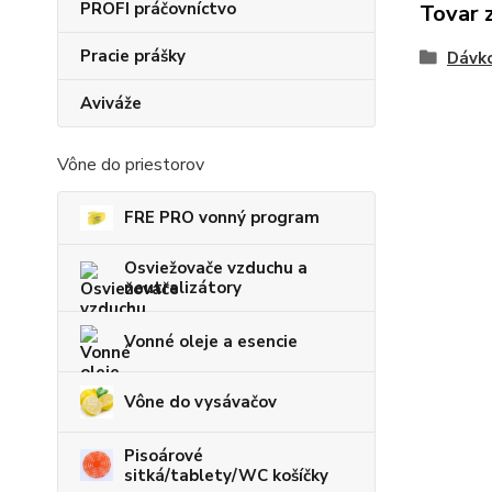
PROFI práčovníctvo
Tovar 
Pracie prášky
Dávko
Aviváže
Vône do priestorov
FRE PRO vonný program
Osviežovače vzduchu a
neutralizátory
Vonné oleje a esencie
Vône do vysávačov
Pisoárové
sitká/tablety/WC košíčky