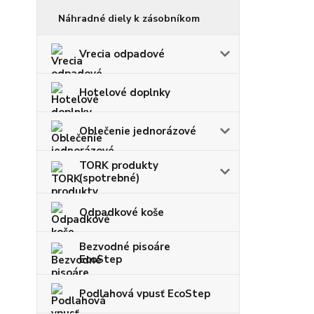
Náhradné diely k zásobníkom
Vrecia odpadové
Hotelové doplnky
Oblečenie jednorázové
TORK produkty
(spotrebné)
Odpadkové koše
Bezvodné pisoáre
EcoStep
Podlahová vpusť EcoStep