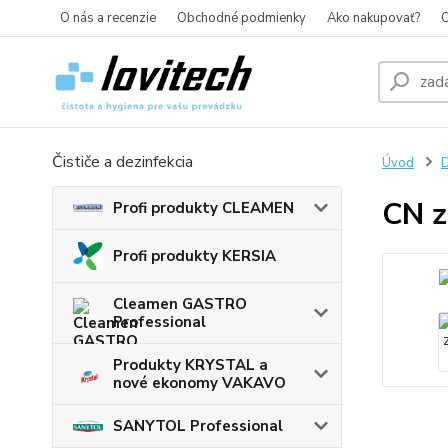
O nás a recenzie
Obchodné podmienky
Ako nakupovať?
O
Čističe a dezinfekcia
Úvod
D
CN z
Profi produkty CLEAMEN
Profi produkty KERSIA
Cleamen GASTRO
Professional
Produkty KRYSTAL a
nové ekonomy VAKAVO
SANYTOL Professional