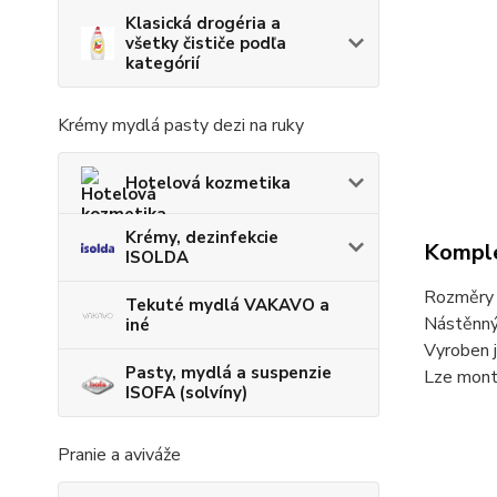
Klasická drogéria a
všetky čističe podľa
kategórií
Krémy mydlá pasty dezi na ruky
Hotelová kozmetika
Krémy, dezinfekcie
Komple
ISOLDA
Rozměry h
Tekuté mydlá VAKAVO a
Nástěnný 
iné
Vyroben 
Pasty, mydlá a suspenzie
Lze monto
ISOFA (solvíny)
Pranie a aviváže