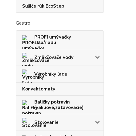
Sušiče rúk EcoStep
Gastro
PROFI umývačky
skla/riadu
Zmäkčovače vody
Výrobníky ľadu
Konvektomaty
Baličky potravín
(vákuové,zatavovacie)
Stolovanie