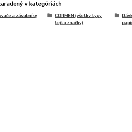
zaradený v kategóriách
vače a zásobníky
CORMEN (všetky typy
Dávk
tejto značky)
papi