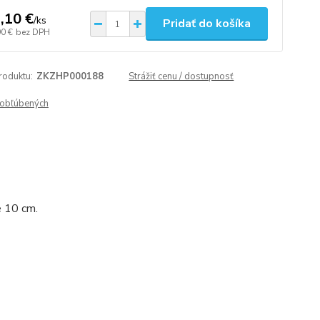
,10 €
/
ks
Pridať do košíka
90 €
bez DPH
roduktu:
ZKZHP000188
Strážiť cenu / dostupnosť
obľúbených
e 10 cm.