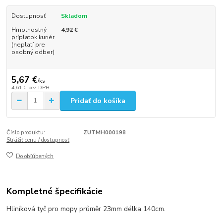
Dostupnosť
Skladom
Hmotnostný
4,92 €
príplatok kuriér
(neplatí pre
osobný odber)
5,67 €
/
ks
4,61 €
bez DPH
Pridať do košíka
Číslo produktu:
ZUTMH000198
Strážiť cenu / dostupnosť
Do obľúbených
Kompletné špecifikácie
Hliníková tyč pro mopy průměr 23mm délka 140cm.​