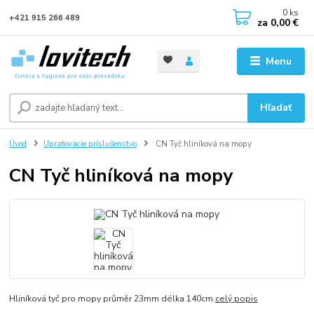
0
ks
+421 915 266 489
za
0,00 €
Menu
Hľadať
Úvod
Upratovacie príslušenstvo
CN Tyč hliníková na mopy
CN Tyč hliníková na mopy
Hliníková tyč pro mopy průměr 23mm délka 140cm.​
celý popis