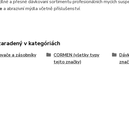
lné a přesné dávkovaní sortimentu profesionálních mycích susp
e
a abrazivní mýdla včetně příslušenství.
zaradený v kategóriách
vače a zásobníky
CORMEN (všetky typy
Dávk
tejto značky)
znač