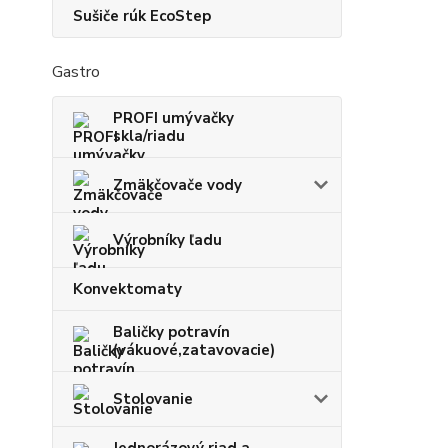
Sušiče rúk EcoStep
Gastro
PROFI umývačky
skla/riadu
Zmäkčovače vody
Výrobníky ľadu
Konvektomaty
Baličky potravín
(vákuové,zatavovacie)
Stolovanie