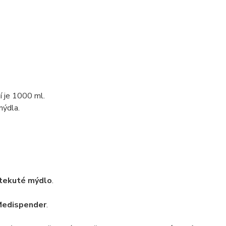
 je 1000 ml.
mýdla.
 tekuté mýdlo
.
Medispender
.