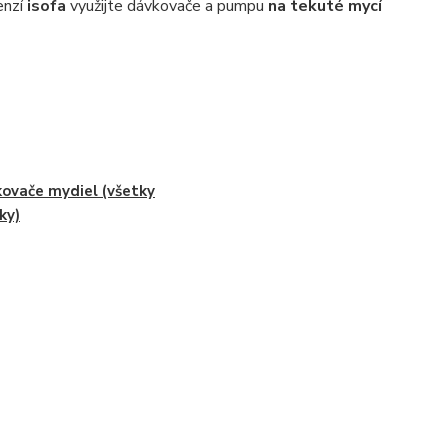
enzí
isofa
využijte dávkovače a pumpu
na tekuté mycí
ovače mydiel (všetky
ky)