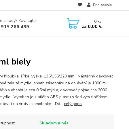
Prihlásenie
e si rady? Zavolajte.
0
ks
za
0,00 €
 915 266 489
l biely
y hloubka, šířka, výška: 135/155/220 mm Nástěnný dávkovač
ové tekuté mýdlo, obsah zásobníku na dolévání je 1000 ml.
dávka obsahuje cca 0,5ml mýdla, dávkovač pojme cca 2000
mýdla. Vyroben je z bílého ABS plastu s šedivým tlačítkem.
ntovat na vruty i samolepky. Dá...
celý popis
tupnosť
Skladom u nás