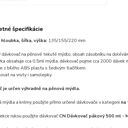
tné špecifikácie
hloubka, šířka, výška:
135/155/220 mm
 dávkovač na pěnové tekuté mýdlo, obsah zásobníku na dolévání
vka obsahuje cca 0,5ml mýdla, dávkovač pojme cca 2000 dávek 
e z bílého ABS plastu s šedivým tlačítkem.
vat na vruty i samolepky.
 je určen výhradně na pěnová mýdla.
 mýdla a krémy použijte přímo určené dávkovače v kategorii
na
fekce rukou použijte dávkovač
CN Dávkovač pákový 500 ml - 