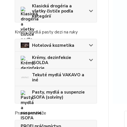
Klasická drogéria a
všetky čističe podľa
kategórií
Krémy mydlá pasty dezi na ruky
Hotelová kozmetika
Krémy, dezinfekcie
ISOLDA
Tekuté mydlá VAKAVO a
iné
Pasty, mydlá a suspenzie
ISOFA (solvíny)
Pranie a aviváže
PROFI práčovníctvo