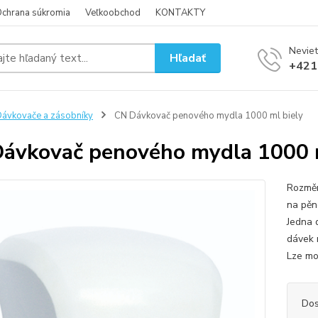
chrana súkromia
Veľkoobchod
KONTAKTY
Neviet
Hľadať
+421
ávkovače a zásobníky
CN Dávkovač penového mydla 1000 ml biely
ávkovač penového mydla 1000 m
Rozměr
na pěn
Jedna 
dávek 
Lze mo
Dos