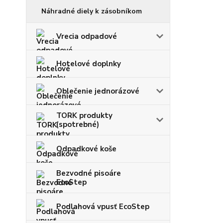
Náhradné diely k zásobníkom
Vrecia odpadové
Hotelové doplnky
Oblečenie jednorázové
TORK produkty
(spotrebné)
Odpadkové koše
Bezvodné pisoáre
EcoStep
Podlahová vpusť EcoStep