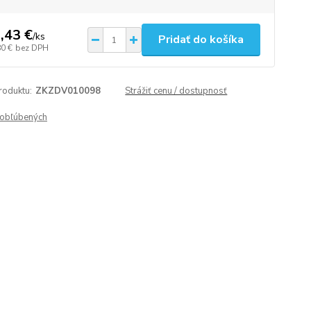
,43 €
/
ks
Pridať do košíka
80 €
bez DPH
roduktu:
ZKZDV010098
Strážiť cenu / dostupnosť
obľúbených