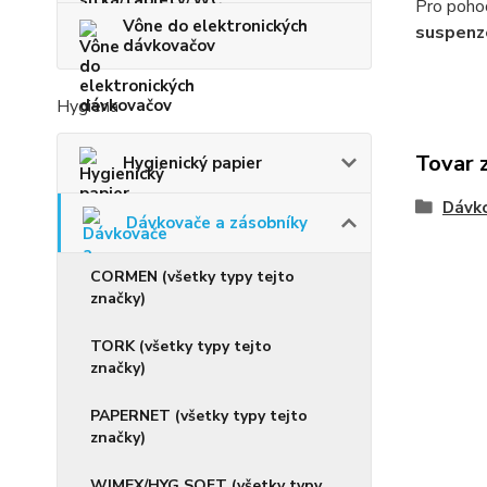
Pro pohod
Vône do elektronických
suspenz
dávkovačov
Hygiena
Tovar 
Hygienický papier
Dávko
Dávkovače a zásobníky
CORMEN (všetky typy tejto
značky)
TORK (všetky typy tejto
značky)
PAPERNET (všetky typy tejto
značky)
WIMEX/HYG.SOFT (všetky typy