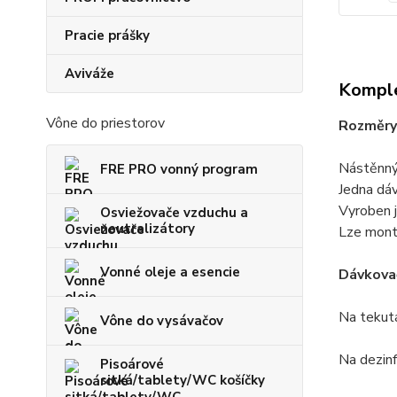
Pracie prášky
Aviváže
Komple
Vône do priestorov
Rozměry 
Nástěnný
FRE PRO vonný program
Jedna dá
Vyroben j
Osviežovače vzduchu a
neutralizátory
Lze monto
Vonné oleje a esencie
Dávkovač
Na tekutá
Vône do vysávačov
Na dezin
Pisoárové
sitká/tablety/WC košíčky