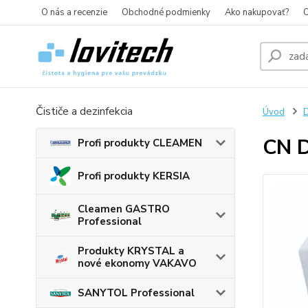
O nás a recenzie
Obchodné podmienky
Ako nakupovať?
O
Čističe a dezinfekcia
Úvod
D
CN D
Profi produkty CLEAMEN
Profi produkty KERSIA
Cleamen GASTRO
Professional
Produkty KRYSTAL a
nové ekonomy VAKAVO
SANYTOL Professional