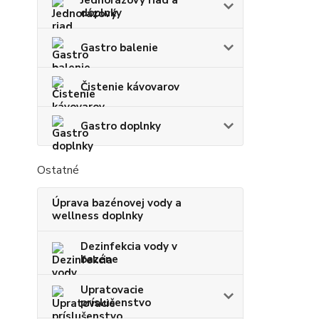
Jednorázový riad a
doplnky
Gastro balenie
Čistenie kávovarov
Gastro doplnky
Ostatné
Úprava bazénovej vody a
wellness doplnky
Dezinfekcia vody v
bazéne
Upratovacie
príslušenstvo