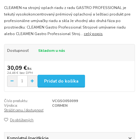
CLEAMEN na strojný oplach riadu z radu GASTRO PROFESSIONAL je
tekutý vysokokoncentrovaný prémiový oplachový a leštiaci produkt pre
profesionálne umývačky riadu a skla Je vhodný ako druhá fáza po
prostriedku: CLEAMEN Gastro Professional Strojové umývanie riadu
alebo CLEAMEN Gastro Professional Stroj...
celý popis
Dostupnosť
Skladom u nás
30,09 €
/
ks
24,46 €
bez DPH
Pridať do košíka
Číslo produktu:
VCGSO050099
Výrobca:
CORMEN
Strážiť cenu / dostupnosť
Do obľúbených
Kompletné špecifikácie