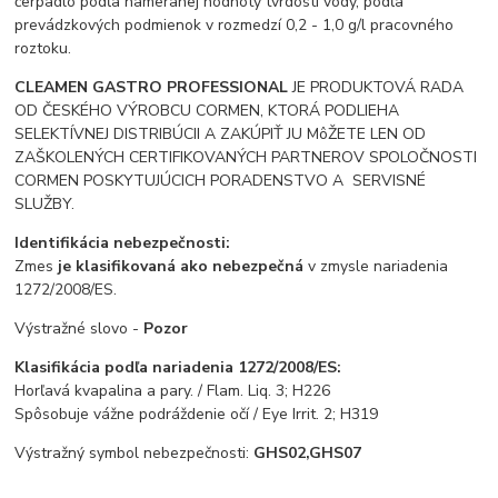
čerpadlo podľa nameranej hodnoty tvrdosti vody, podľa
prevádzkových podmienok v rozmedzí 0,2 - 1,0 g/l pracovného
roztoku.
CLEAMEN GASTRO PROFESSIONAL
JE PRODUKTOVÁ RADA
OD ČESKÉHO VÝROBCU CORMEN, KTORÁ PODLIEHA
SELEKTÍVNEJ DISTRIBÚCII A ZAKÚPIŤ JU MôŽETE LEN OD
ZAŠKOLENÝCH CERTIFIKOVANÝCH PARTNEROV SPOLOČNOSTI
CORMEN POSKYTUJÚCICH PORADENSTVO A SERVISNÉ
SLUŽBY.
Identifikácia nebezpečnosti:
Zmes
je klasifikovaná ako nebezpečná
v zmysle nariadenia
1272/2008/ES.
Výstražné slovo -
Pozor
Klasifikácia podľa nariadenia 1272/2008/ES:
Horľavá kvapalina a pary. /
Flam. Liq. 3; H226
Spôsobuje vážne podráždenie očí / Eye Irrit. 2; H319
Výstražný symbol nebezpečnosti:
GHS02,GHS07