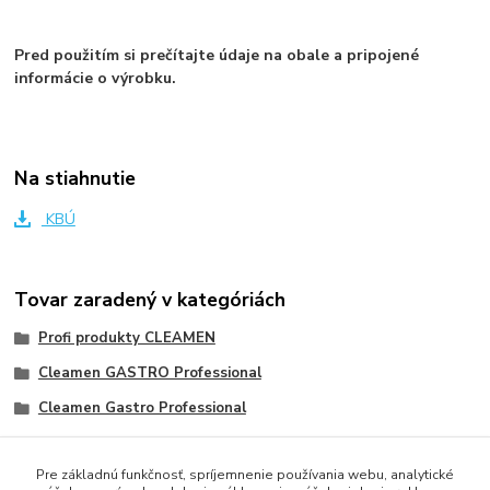
Pred použitím si prečítajte údaje na obale a pripojené
informácie o výrobku.
Na stiahnutie
KBÚ
Tovar zaradený v kategóriách
Profi produkty CLEAMEN
Cleamen GASTRO Professional
Cleamen Gastro Professional
Kuchyňa
Pre základnú funkčnosť, spríjemnenie používania webu, analytické
Prostriedky do umývačiek