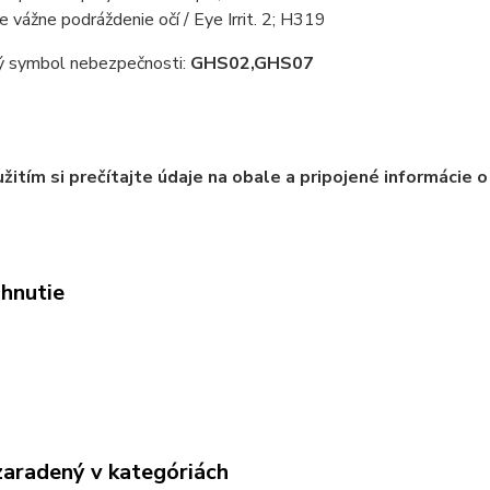
 vážne podráždenie očí / Eye Irrit. 2; H319
ý symbol nebezpečnosti:
GHS02,GHS07
žitím si prečítajte údaje na obale a pripojené informácie o
ahnutie
zaradený v kategóriách