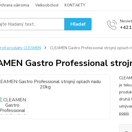
chrana súkromia
Veľkoobchod
KONTAKTY
Neviet
Hľadať
+421
rofi produkty CLEAMEN
CLEAMEN Gastro Professional strojný oplach r
MEN Gastro Professional strojn
CLEAM
je tek
produk
druhá 
umývan
popis