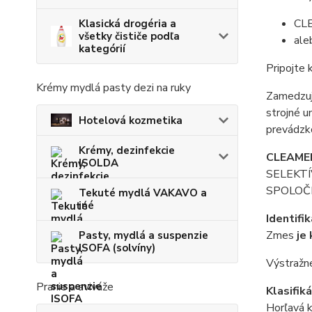
CLE
Klasická drogéria a
všetky čističe podľa
ale
kategórií
Pripojte 
Krémy mydlá pasty dezi na ruky
Zamedzuje
strojné u
Hotelová kozmetika
prevádzko
Krémy, dezinfekcie
CLEAME
ISOLDA
SELEKTÍ
SPOLOČ
Tekuté mydlá VAKAVO a
iné
Identifi
Zmes
je
Pasty, mydlá a suspenzie
ISOFA (solvíny)
Výstražn
Pranie a aviváže
Klasifik
Horľavá k