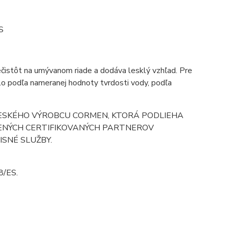
S
čistôt na umývanom riade a dodáva lesklý vzhľad. Pre
o podľa nameranej hodnoty tvrdosti vody, podľa
ESKÉHO VÝROBCU CORMEN, KTORÁ PODLIEHA
OLENÝCH CERTIFIKOVANÝCH PARTNEROV
SNÉ SLUŽBY.
8/ES.