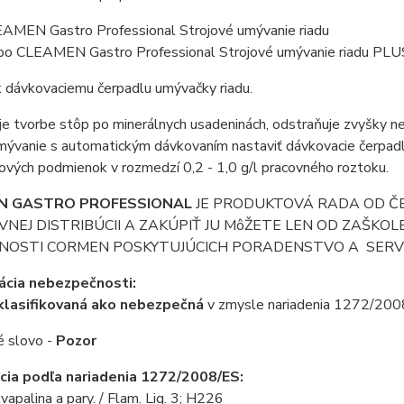
AMEN Gastro Professional Strojové umývanie riadu
bo CLEAMEN Gastro Professional Strojové umývanie riadu PLU
k dávkovaciemu čerpadlu umývačky riadu.
 tvorbe stôp po minerálnych usadeninách, odstraňuje zvyšky ne
mývanie s automatickým dávkovaním nastaviť dávkovacie čerpadl
vých podmienok v rozmedzí 0,2 - 1,0 g/l pracovného roztoku.
N GASTRO PROFESSIONAL
JE PRODUKTOVÁ RADA OD Č
VNEJ DISTRIBÚCII A ZAKÚPIŤ JU MôŽETE LEN OD ZAŠK
NOSTI CORMEN POSKYTUJÚCICH PORADENSTVO A SERVI
kácia nebezpečnosti:
 klasifikovaná ako nebezpečná
v zmysle nariadenia 1272/200
é slovo -
Pozor
ácia podľa nariadenia 1272/2008/ES:
vapalina a pary. /
Flam. Liq. 3; H226