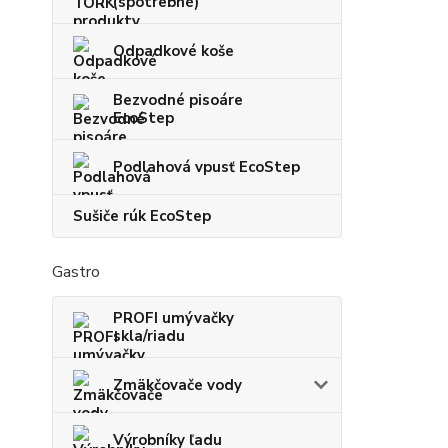
(spotrebné)
Odpadkové koše
Bezvodné pisoáre
EcoStep
Podlahová vpusť EcoStep
Sušiče rúk EcoStep
Gastro
PROFI umývačky
skla/riadu
Zmäkčovače vody
Výrobníky ľadu