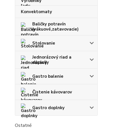
Konvektomaty
Baličky potravín
(vákuové,zatavovacie)
Stolovanie
Jednorázový riad a
doplnky
Gastro balenie
Čistenie kávovarov
Gastro doplnky
Ostatné