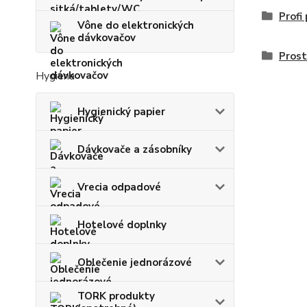
Prof
Vône do elektronických
dávkovačov
Prost
Hygiena
Hygienický papier
Dávkovače a zásobníky
Vrecia odpadové
Hotelové doplnky
Oblečenie jednorázové
TORK produkty