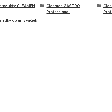
i produkty CLEAMEN
Cleamen GASTRO
Cle
Professional
Prof
riedky do umývačiek