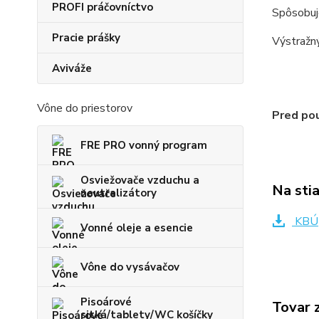
PROFI práčovníctvo
Spôsobuje
Pracie prášky
Výstražn
Aviváže
Vône do priestorov
Pred pou
FRE PRO vonný program
Osviežovače vzduchu a
Na sti
neutralizátory
KBÚ
Vonné oleje a esencie
Vône do vysávačov
Pisoárové
Tovar 
sitká/tablety/WC košíčky