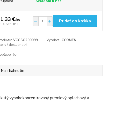
tupnosť
Skladom u nás
1,33 €
/
ks
Pridať do košíka
51 €
bez DPH
roduktu:
VCGSO200099
Výrobca:
CORMEN
 cenu / dostupnosť
obľúbených
Na stiahnutie
utý vysokokoncentrovaný prémiový oplachový a