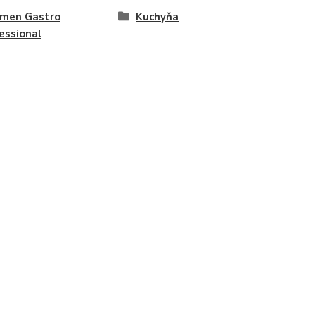
amen Gastro
Kuchyňa
essional