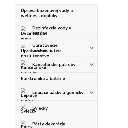
Úprava bazénovej vody a
wellness doplnky
Dezinfekcia vody v
bazéne
Upratovacie
príslušenstvo
Kancelárske potreby
Elektronika a batérie
Lepiace pásky a gumičky
Sviečky
Párty dekorácie