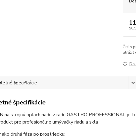
Dos
11
90,
Číslo p
Strážiť
Do 
etné špecifikácie
tné špecifikácie
na strojný oplach riadu z radu GASTRO PROFESSIONAL je tek
produkt pre profesionálne umývačky riadu a skla
 ako druhá fáza po prostriedku: