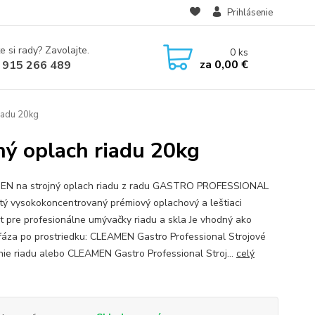
Prihlásenie
e si rady? Zavolajte.
0
ks
za
0,00 €
 915 266 489
iadu 20kg
ý oplach riadu 20kg
EN na strojný oplach riadu z radu GASTRO PROFESSIONAL
utý vysokokoncentrovaný prémiový oplachový a leštiaci
t pre profesionálne umývačky riadu a skla Je vhodný ako
fáza po prostriedku: CLEAMEN Gastro Professional Strojové
ie riadu alebo CLEAMEN Gastro Professional Stroj...
celý