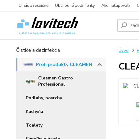
O nás a recenzie
Obchodné podmienky
Ako nakupovať?
O
Čističe a dezinfekcia
Úvod
P
CLEA
Profi produkty CLEAMEN
Cleamen Gastro
Professional
Podlahy, povrchy
Kuchyňa
Toalety
Kúpeľňa a bazén