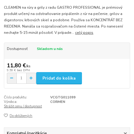
CLEAMEN na rúry a grily z radu GASTRO PROFESSIONAL je prémiový
produkt určený na odstraňovanie pripálenín z rúr na pečenie, grilov a
digestorov, krbových skiel a podobne. Používa sa KONCENTRÁT BEZ
RIEDENIA. Nanáša sa rozprašovačom na čistené miesta. Po nanesení
nechajte 5-15 minút pôsobiť. V prípade...
celý popis
Dostupnosť
Skladom u nás
11,80 €
/
ks
9,59 €
bez DPH
Pridať do košíka
Číslo produktu:
VCGTG011099
Výrobca:
CORMEN
Strážiť cenu / dostupnosť
Do obľúbených
Kompletné špecifikácie