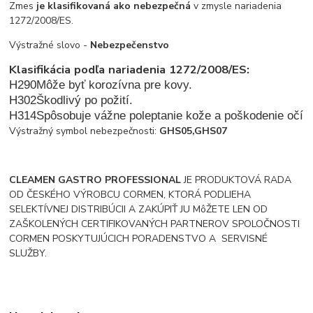
Zmes
je klasifikovaná ako nebezpečná
v zmysle nariadenia
1272/2008/ES.
Výstražné slovo -
Nebezpečenstvo
Klasifikácia podľa nariadenia 1272/2008/ES:
H290
Môže byť korozívna pre kovy.
H302
Škodlivý po požití.
H31
4
Spôsobuje vážne poleptanie kože a poškodenie očí
Výstražný symbol nebezpečnosti:
GHS05,GHS07
CLEAMEN GASTRO PROFESSIONAL
JE PRODUKTOVÁ RADA
OD ČESKÉHO VÝROBCU CORMEN, KTORÁ PODLIEHA
SELEKTÍVNEJ DISTRIBÚCII A ZAKÚPIŤ JU MôŽETE LEN OD
ZAŠKOLENÝCH CERTIFIKOVANÝCH PARTNEROV SPOLOČNOSTI
CORMEN POSKYTUJÚCICH PORADENSTVO A SERVISNÉ
SLUŽBY.