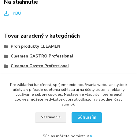
Na stiahnutie
KBÚ
Tovar zaradený v kategóriách
Profi produkty CLEAMEN
Cleamen GASTRO Professional
Cleamen Gastro Professional
Kuchyňa
Pre základnú funkčnosť, spríjemnenie používania webu, analytické
Odstránenie pripálenín
účely a v prípade udelenia súhlasu aj na účely cielenia reklamy
využívame súbory cookies. Nastavenie vlastných preferencií
cookies môžete kedykoľvek upraviť odkazom v spodnej časti
stránok.
2013 - 2025 LOVITECH, s.r.o. - Už 12 rokov s Vami...
Súhlasím
Nastavenia
Súhlas môžete odmietnuť
tu
.