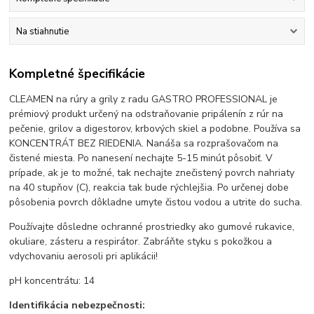
Na stiahnutie
Kompletné špecifikácie
CLEAMEN na rúry a grily z radu GASTRO PROFESSIONAL je
prémiový produkt určený na odstraňovanie pripálenín z rúr na
pečenie, grilov a digestorov, krbových skiel a podobne. Používa sa
KONCENTRÁT BEZ RIEDENIA. Nanáša sa rozprašovačom na
čistené miesta. Po nanesení nechajte 5-15 minút pôsobiť. V
prípade, ak je to možné, tak nechajte znečistený povrch nahriaty
na 40 stupňov (C), reakcia tak bude rýchlejšia. Po určenej dobe
pôsobenia povrch dôkladne umyte čistou vodou a utrite do sucha.
Používajte dôsledne ochranné prostriedky ako gumové rukavice,
okuliare, zásteru a respirátor. Zabráňte styku s pokožkou a
vdychovaniu aerosoli pri aplikácii!
pH koncentrátu: 14
Identifikácia nebezpečnosti: