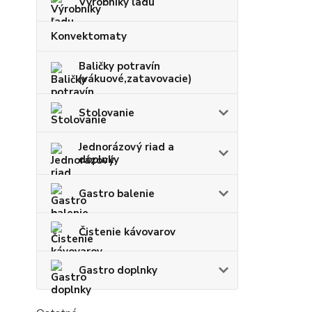
Výrobníky ľadu
Konvektomaty
Baličky potravín
(vákuové,zatavovacie)
Stolovanie
Jednorázový riad a
doplnky
Gastro balenie
Čistenie kávovarov
Gastro doplnky