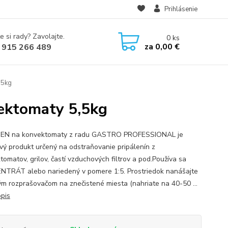
Prihlásenie
e si rady? Zavolajte.
0
ks
za
0,00 €
 915 266 489
,5kg
ektomaty 5,5kg
EN na konvektomaty z radu GASTRO PROFESSIONAL je
vý produkt určený na odstraňovanie pripálenín z
tomatov, grilov, častí vzduchových filtrov a pod.Používa sa
TRÁT alebo nariedený v pomere 1:5. Prostriedok nanášajte
ým rozprašovačom na znečistené miesta (nahriate na 40-50 ...
opis