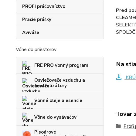
PROFI práčovníctvo
Pred pou
CLEAME
Pracie prášky
SELEKTÍ
SPOLOČ
Aviváže
Vône do priestorov
Na sti
FRE PRO vonný program
KBÚ
Osviežovače vzduchu a
neutralizátory
Vonné oleje a esencie
Tovar 
Vône do vysávačov
Prof
Pisoárové