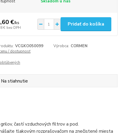
tupnosť
Skladom u nás
,60 €
/
ks
Pridať do košíka
38 €
bez DPH
roduktu:
VCGKO050099
Výrobca:
CORMEN
 cenu / dostupnosť
obľúbených
Na stiahnutie
rilov, častí vzduchových filtrov a pod.
ášajte tlakovým rozprašovačom na znečistené miesta