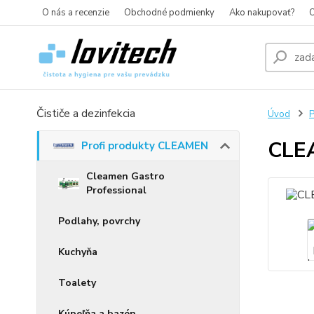
O nás a recenzie
Obchodné podmienky
Ako nakupovať?
O
Čističe a dezinfekcia
Úvod
P
CLEA
Profi produkty CLEAMEN
Cleamen Gastro
Professional
Podlahy, povrchy
Kuchyňa
Toalety
Kúpeľňa a bazén