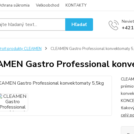
chrana súkromia
Veľkoobchod
KONTAKTY
Neviet
Hľadať
+421
rofi produkty CLEAMEN
CLEAMEN Gastro Professional konvektomaty 5
MEN Gastro Professional konv
CLEAM
prémio
konvek
KONCEN
tlakov
celý p