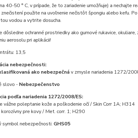
 na 40-50 ° C, v prípade, že to zariadenie umožňuje) a nechajte r
 znečistení použite na uvoľnenie nečistôt špongiu alebo kefu. P
tou vodou a vytrite dosucha.
e dôsledne ochranné prostriedky ako gumové rukavice, okuliare, 
u aerosolu pri aplikácii!
ntrátu: 13,5
kácia nebezpečnosti:
 klasifikovaná ako nebezpečná
v zmysle nariadenia 1272/200
é slovo -
Nebezpečenstvo
ácia podľa nariadenia 1272/2008/ES:
e vážne poleptanie kože a poškodenie
očí
/
Skin Corr 1A; H314
 korozívny pre kovy
/ Met. corr. 1
; H290
ý symbol nebezpečnosti:
GHS05