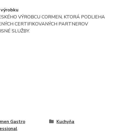
o výrobku
ESKÉHO VÝROBCU CORMEN, KTORÁ PODLIEHA
OLENÝCH CERTIFIKOVANÝCH PARTNEROV
SNÉ SLUŽBY.
amen Gastro
Kuchyňa
essional