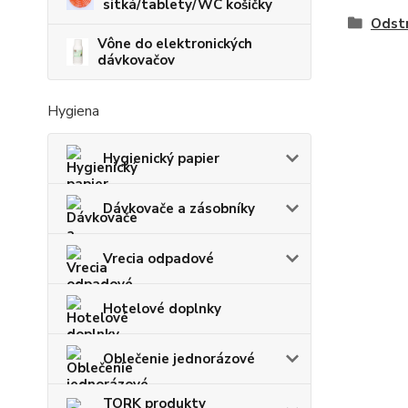
sitká/tablety/WC košíčky
Odstr
Vône do elektronických
dávkovačov
Hygiena
Hygienický papier
Dávkovače a zásobníky
Vrecia odpadové
Hotelové doplnky
Oblečenie jednorázové
TORK produkty