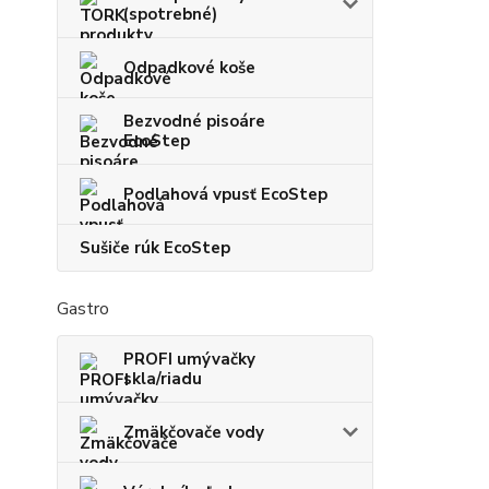
(spotrebné)
Odpadkové koše
Bezvodné pisoáre
EcoStep
Podlahová vpusť EcoStep
Sušiče rúk EcoStep
Gastro
PROFI umývačky
skla/riadu
Zmäkčovače vody