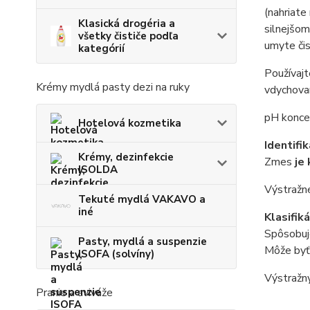
(nahriate
Klasická drogéria a
silnejšom
všetky čističe podľa
umyte čis
kategórií
Používajt
Krémy mydlá pasty dezi na ruky
vdychovani
pH konce
Hotelová kozmetika
Identifi
Krémy, dezinfekcie
Zmes
je
ISOLDA
Výstražn
Tekuté mydlá VAKAVO a
iné
Klasifik
Spôsobuj
Pasty, mydlá a suspenzie
Môže byť
ISOFA (solvíny)
Výstražn
Pranie a aviváže