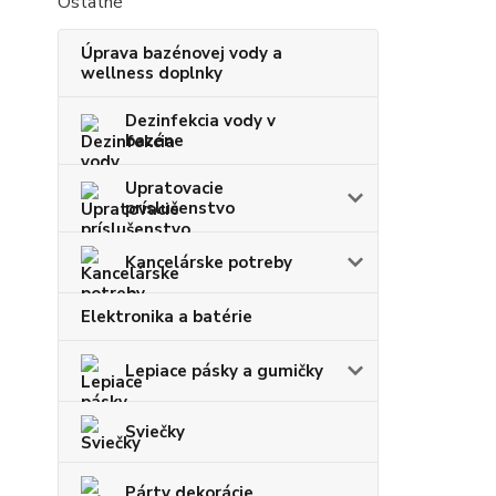
Ostatné
Úprava bazénovej vody a
wellness doplnky
Dezinfekcia vody v
bazéne
Upratovacie
príslušenstvo
Kancelárske potreby
Elektronika a batérie
Lepiace pásky a gumičky
Sviečky
Párty dekorácie