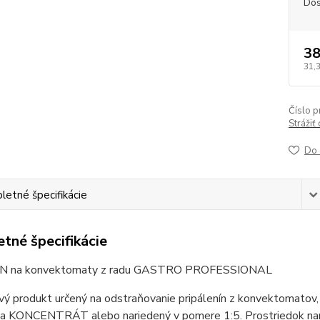
Dos
38
31,
Číslo p
Strážiť
Do 
etné špecifikácie
tné špecifikácie
 na konvektomaty z radu GASTRO PROFESSIONAL
vý produkt určený na odstraňovanie pripálenín z konvektomatov, g
sa KONCENTRÁT alebo nariedený v pomere 1:5. Prostriedok nan