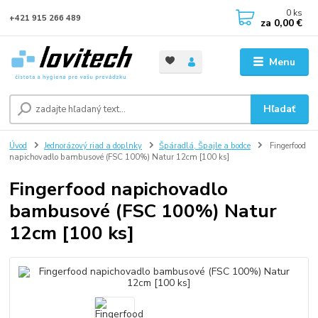
0
ks
+421 915 266 489
za
0,00 €
Menu
Hľadať
Úvod
Jednorázový riad a doplnky
Špáradlá, Špajle a bodce
Fingerfood
napichovadlo bambusové (FSC 100%) Natur 12cm [100 ks]
Fingerfood napichovadlo
bambusové (FSC 100%) Natur
12cm [100 ks]