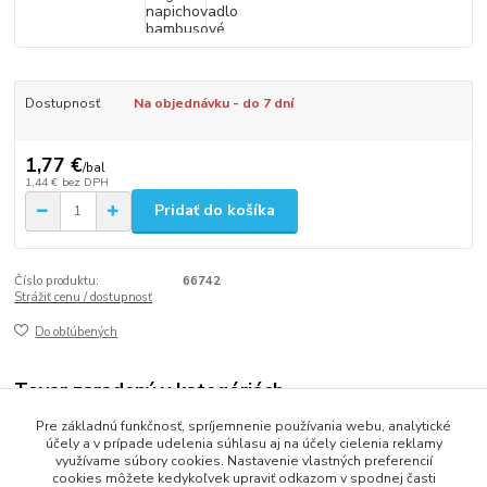
Dostupnosť
Na objednávku - do 7 dní
1,77 €
/
bal
1,44 €
bez DPH
Pridať do košíka
Číslo produktu:
66742
Strážiť cenu / dostupnosť
Do obľúbených
Tovar zaradený v kategóriách
Pre základnú funkčnosť, spríjemnenie používania webu, analytické
Špáradlá, Špajle a bodce
účely a v prípade udelenia súhlasu aj na účely cielenia reklamy
využívame súbory cookies. Nastavenie vlastných preferencií
cookies môžete kedykoľvek upraviť odkazom v spodnej časti