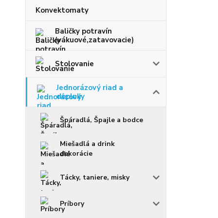
Konvektomaty
Baličky potravín
(vákuové,zatavovacie)
Stolovanie
Jednorázový riad a
doplnky
Špáradlá, Špajle a bodce
Miešadlá a drink
dekorácie
Tácky, taniere, misky
Príbory