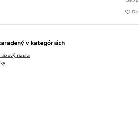
Číslo p
Do 
zaradený v kategóriách
rázový riad a
nky