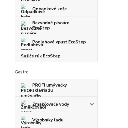
Odpadkové koše
Bezvodné pisoáre
EcoStep
Podlahová vpusť EcoStep
Sušiče rúk EcoStep
Gastro
PROFI umývačky
skla/riadu
Zmäkčovače vody
Výrobníky ľadu