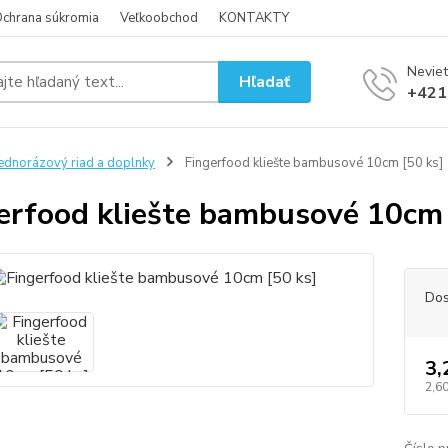
chrana súkromia
Veľkoobchod
KONTAKTY
Neviet
Hľadať
+421
ednorázový riad a doplnky
Fingerfood kliešte bambusové 10cm [50 ks]
erfood kliešte bambusové 10cm 
Dos
3,
2,60