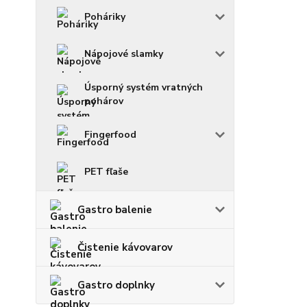
Poháriky
Nápojové slamky
Úsporný systém vratných
pohárov
Fingerfood
PET fľaše
Gastro balenie
Čistenie kávovarov
Gastro doplnky