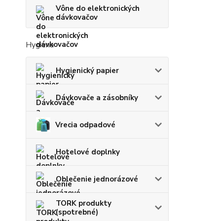
Vône do elektronických
dávkovačov
Hygiena
Hygienický papier
Dávkovače a zásobníky
Vrecia odpadové
Hotelové doplnky
Oblečenie jednorázové
TORK produkty
(spotrebné)