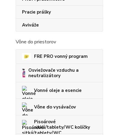
Pracie prášky
Aviváže
Vône do priestorov
FRE PRO vonný program
Osviežovače vzduchu a
neutralizátory
Vonné oleje a esencie
Vône do vysávačov
Pisoárové
sitká/tablety/WC košíčky