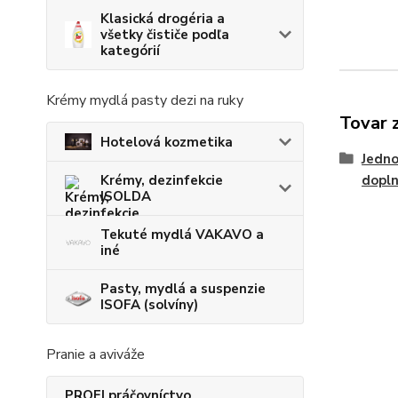
Klasická drogéria a
všetky čističe podľa
kategórií
Krémy mydlá pasty dezi na ruky
Tovar 
Hotelová kozmetika
Jedno
dopl
Krémy, dezinfekcie
ISOLDA
Tekuté mydlá VAKAVO a
iné
Pasty, mydlá a suspenzie
ISOFA (solvíny)
Pranie a aviváže
PROFI práčovníctvo