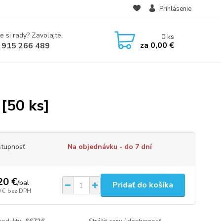
Prihlásenie
e si rady? Zavolajte.
0
ks
za
0,00 €
 915 266 489
[50 ks]
tupnosť
Na objednávku - do 7 dní
20 €
/
bal
Pridať do košíka
 €
bez DPH