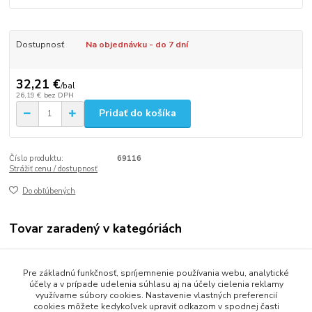
Dostupnosť
Na objednávku - do 7 dní
32,21 €
/
bal
26,19 €
bez DPH
Pridať do košíka
Číslo produktu:
69116
Strážiť cenu / dostupnosť
Do obľúbených
Tovar zaradený v kategóriách
Gastro balenie
Pre základnú funkčnosť, spríjemnenie používania webu, analytické
Fólie a odvinovače
účely a v prípade udelenia súhlasu aj na účely cielenia reklamy
využívame súbory cookies. Nastavenie vlastných preferencií
cookies môžete kedykoľvek upraviť odkazom v spodnej časti