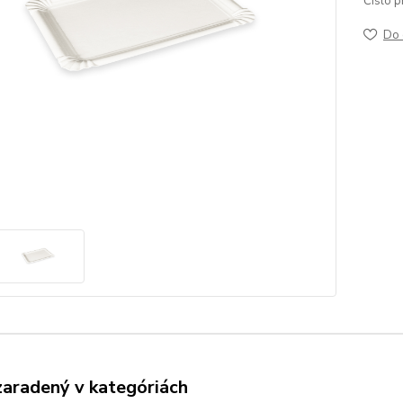
Číslo p
Do 
zaradený v kategóriách