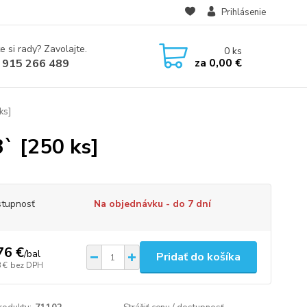
Prihlásenie
e si rady? Zavolajte.
0
ks
za
0,00 €
 915 266 489
ks]
3` [250 ks]
tupnosť
Na objednávku - do 7 dní
76 €
/
bal
Pridať do košíka
 €
bez DPH