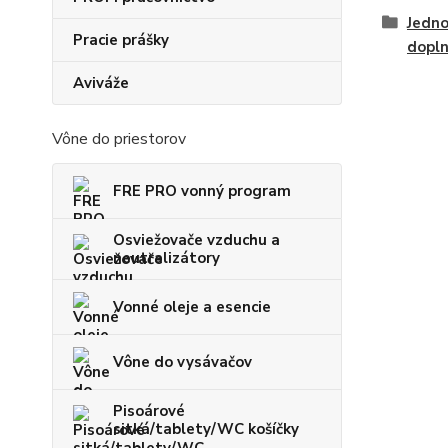
Jedno
Pracie prášky
dopl
Aviváže
Vône do priestorov
FRE PRO vonný program
Osviežovače vzduchu a
neutralizátory
Vonné oleje a esencie
Vône do vysávačov
Pisoárové
sitká/tablety/WC košíčky