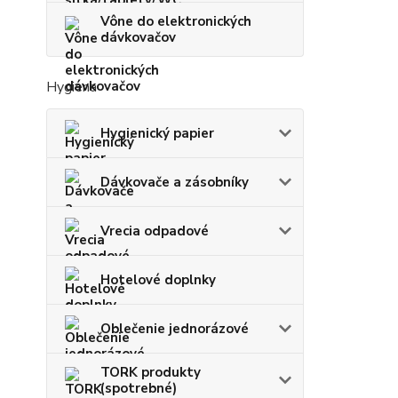
Vône do elektronických
dávkovačov
Hygiena
Hygienický papier
Dávkovače a zásobníky
Vrecia odpadové
Hotelové doplnky
Oblečenie jednorázové
TORK produkty
(spotrebné)