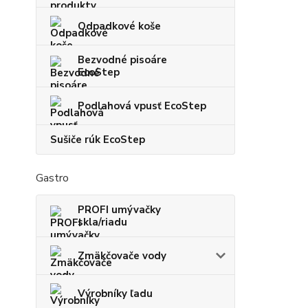
Odpadkové koše
Bezvodné pisoáre
EcoStep
Podlahová vpusť EcoStep
Sušiče rúk EcoStep
Gastro
PROFI umývačky
skla/riadu
Zmäkčovače vody
Výrobníky ľadu