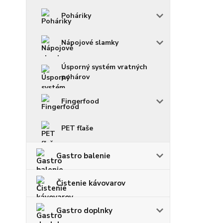
Poháriky
Nápojové slamky
Úsporný systém vratných
pohárov
Fingerfood
PET fľaše
Gastro balenie
Čistenie kávovarov
Gastro doplnky