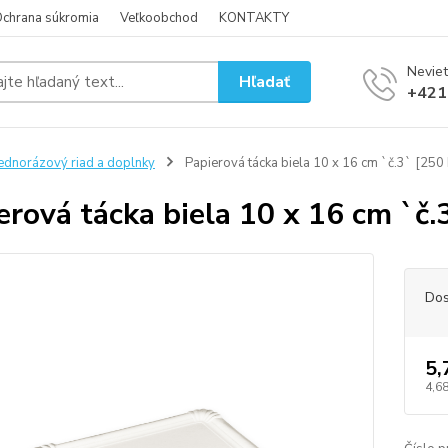
chrana súkromia
Veľkoobchod
KONTAKTY
Neviet
Hľadať
+421
ednorázový riad a doplnky
Papierová tácka biela 10 x 16 cm `č.3` [250 
erová tácka biela 10 x 16 cm `č.
Dos
5,
4,68