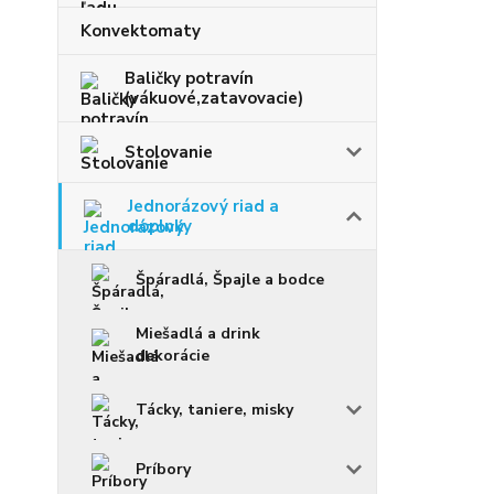
Konvektomaty
Baličky potravín
(vákuové,zatavovacie)
Stolovanie
Jednorázový riad a
doplnky
Špáradlá, Špajle a bodce
Miešadlá a drink
dekorácie
Tácky, taniere, misky
Príbory